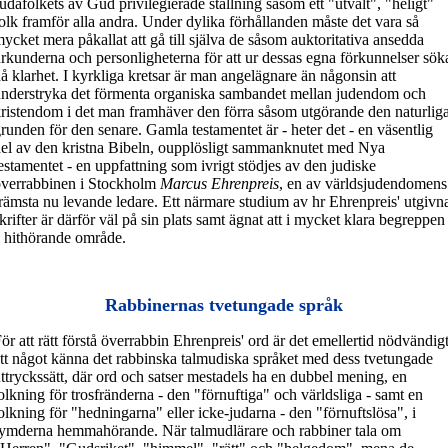
udafolkets av Gud privilegierade ställning såsom ett "utvalt", "heligt"
olk framför alla andra. Under dylika förhållanden måste det vara så
ycket mera påkallat att gå till själva de såsom auktoritativa ansedda
rkunderna och personligheterna för att ur dessas egna förkunnelser sök
å klarhet. I kyrkliga kretsar är man angelägnare än någonsin att
nderstryka det förmenta organiska sambandet mellan judendom och
ristendom i det man framhäver den förra såsom utgörande den naturlig
runden för den senare. Gamla testamentet är - heter det - en väsentlig
el av den kristna Bibeln, oupplösligt sammanknutet med Nya
estamentet - en uppfattning som ivrigt stödjes av den judiske
verrabbinen i Stockholm
Marcus Ehrenpreis
, en av världsjudendomens
rämsta nu levande ledare. Ett närmare studium av hr Ehrenpreis' utgivn
krifter är därför väl på sin plats samt ägnat att i mycket klara begreppen
 hithörande område.
Rabbinernas tvetungade språk
ör att rätt förstå överrabbin Ehrenpreis' ord är det emellertid nödvändig
tt något känna det rabbinska talmudiska språket med dess tvetungade
ttryckssätt, där ord och satser mestadels ha en dubbel mening, en
olkning för trosfränderna - den "förnuftiga" och världsliga - samt en
olkning för "hedningarna" eller icke-judarna - den "förnuftslösa", i
ymderna hemmahörande. När talmudlärare och rabbiner tala om