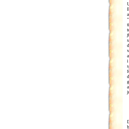
U
E
a
"
t
t
f
s
d
v
a
i
s
f
d
g
a
j
D
b