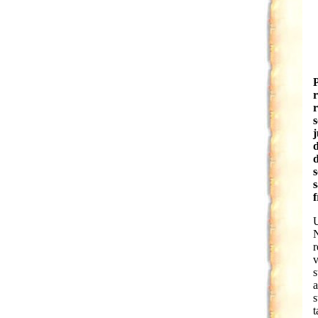
P
r
s
d
s
s
f
U
N
r
v
s
a
s
t