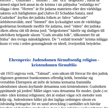
Herren", "Gudsriket", "himmel", "rätt" och "helgedom", mena de
ärmed något helt annat än de kristna i sin påbjudna "enfaldiga tro"
nlägga i dem. "Herren" är för judarna materiens eller den världsliga
aktens och härlighetens gud (Jahve-El Schaddai-Satan), med
Gudsriket" åsyftas det judiska folkets av Jahve "utlovade"
ärldsherravälde, med "himmel" den lycksalighet som de världsliga
godelarnas besittande medför för judarna, med "rätten" det judiska
olkets allena rätt till denna jord; "helgedomen"
hänför sig slutligen till
udefolkets helgande såsom "Guds utvalda folk", tillkommet för att
frälsa" den övriga mänskliglieten. De "i enfald troende" kristna inlägga
åsom vi veta i orden genomgående en ideell, överjordisk betydelse.
Ehrenpreis: Judendomen förnuftsenlig religion -
kristendomen förnuftlös
 sitt 1933 utgivna verk, "Talmud", som utkom till försvar för den judisk
eligionen gentemot framkommen offentlig kritik, bemödar sig
verrabbin Ehrenpreis att inför de kristna kretsarna framställa
udendomen såsom åsyftande detsamma som kristendomen: Gudsrikets
pprättande på jorden! Målet säges vara detsamma för moder- (jude-) o
otter- (den kristna) religionen; det är endast vägar och metoder som
kilja sig. Judendomen håller på den lagliga ordningen såsom en
ödvändig betingelse för en sund utveckling i samhället och hävdar