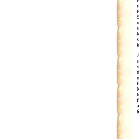
f
r
K
S
u
s
k
s
k
Å
s
v
t
n
f
M
l
f
a
f