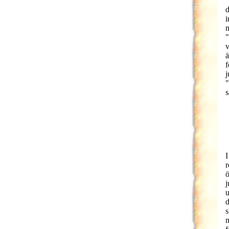
"
d
i
m
"
v
ä
f
j
"
s
I
r
ö
j
u
d
s
n