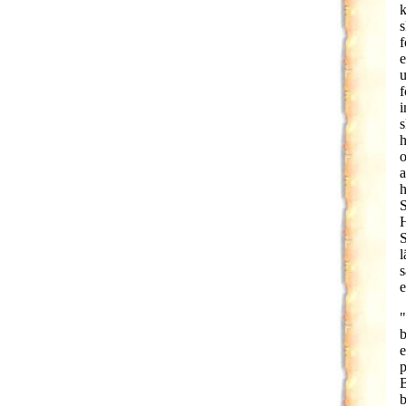
k
s
f
e
u
f
i
s
h
o
a
h
S
H
S
l
s
e
"
b
e
p
B
b