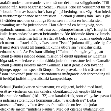
araktär under anammande av tron såsom det allena saliggörande. "Till
killnad från Jesus begränsar Schaul (Paulus) icke sin verksamhet till 'de
örlorade fåren av Israels hus'; han går 'på hedningarnas väg'. Han inled
n världsomspännande hednamission ... Schaul (Paulus) från Tarsus går
t i världen med den orubbliga föresatsen att bilda en hednakristen
örsamling utanför judendomen. Han slår in på en helt ny väg, som
ngalunda sammanfaller med Jesu och pelarapostlarnas väg". Enligt hr E
kulle Jesus endast ha avsett befriandet av "de förlorade fåren av Israels
us". Jesus måste i så fall ha åsyftat att befria de av judarna undertryckta
ch utarmade Israels folk, vilkas namn "Israel" judarna tillägnade sig för
tt med större utsikt till framgång kunna utföra sin "världshistoiska
ednamission". Av E:s framställning i "Talmud" framgår tydligt, att
chaul (Paulus) inledde denna mission på direkt uppdrag av judarnas
öga råd, vars ledare var den dåtida judendomens store ledare Gamaliel
chaul (Paulus) skildras såsom Gamaliels mest geniale och lovande
ärjunge, uppenbart speciellt lämpad för en provokatorisk mästareroll
åsom "omvänd" jude till kristendomens infångande och förvandling till
tt beslöjat judiskt-imperialistiskt kampredskap.
Schaul (Paulus) var en skaparnatur, ett viljegeni, laddad med kraft,
esatt av vissheten om sin kallelse, oberäknelig och eruptiv likt en
ldsprutande vulkan" (sid. 132) - en karaktäristik, som väl tyckes passa 
å judarnas store nutida kommunistiske, "världsfrälsare" Leiba
ronstein-Trotski, vilken även av framstående nu levande judar
etecknats såsom "nutidens Paulus". Med det citerade uttalandet om