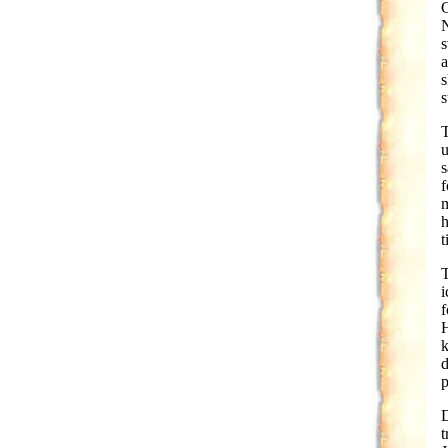
G
N
s
a
s
s
T
u
s
f
m
h
t
T
i
f
H
k
d
p
D
t