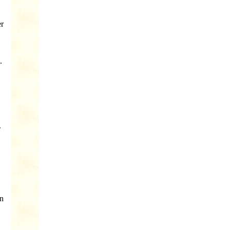
er
.
.
in