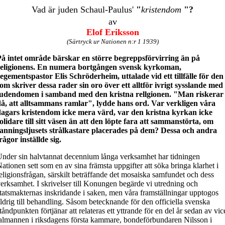
Vad är juden Schaul-Paulus'
"
kristendom
"?
av
Elof Eriksson
(Särtryck ur Nationen n:r 1 1939)
å intet område bärskar en större begreppsförvirring än på
religionens. En numera bortgången svensk kyrkoman,
egementspastor Elis Schröderheim, uttalade vid ett tillfälle för den
om skriver dessa rader sin oro över ett alltför ivrigt sysslande med
judendomen i samband med den kristna rellgionen. "Man riskerar
å, att alltsammans ramlar", lydde hans ord. Var verkligen våra
dagars kristendom icke mera värd, var den kristna kyrkan icke
olidare till sitt väsen än att den löpte fara att sammanstörta, om
anningsljusets strålkastare placerades på dem? Dessa och andra
rågor inställde sig.
nder sin halvtannat decennium långa verksamhet har tidningen
ationen sett som en av sina främsta uppgifter att söka bringa klarhet i
eligionsfrågan, särskilt beträffande det mosaiska samfundet och dess
erksamhet. I skrivelser till Konungen begärde vi utredning och
tatsmakternas inskridande i saken, men våra framställningar upptogos
ldrig till behandling. Såsom betecknande för den officiella svenska
tåndpunkten förtjänar att relateras ett yttrande för en del år sedan av vic
almannen i riksdagens första kammare, bondeförbundaren Nilsson i