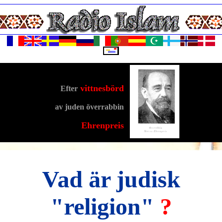
vittnesbörd
Efter
av juden överrabbin
Ehrenpreis
--
Vad är judisk
"religion"
?