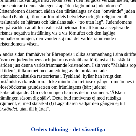
örnuftets nödvändiga medverkan även i den religiösa verksamheten; de
epresenterar i denna sin egenskap "den lagbundna judendomen".
ristendomen däremot, sådan den tillrättalagts av den "omvände" juden
chaul (Paulus), förnekar förnuftets betydelse och gör religionen till
teslutande en hjärtats och känslans sak - "tro utan lag". Judendomens
yn på världen är alltför realistiskt betonad för att kunna acceptera de
ristnas negativa inställning vis a vis förnuftet och den lagliga
amhällsordningen, den vänder sig mot det världsfrämmande i
ristendomens väsen.
 andra sidan framhäver hr Ehrenpreis i olika sammanhang i sina skrifte
åsom en judendomens och judarnas oskattbara förtjänst att ha skänkt
ärlden just denna världsfrämmande kristendom. I sitt verk "Malakis rop
ill tiden", tillkommet med anledning av de proklamerade
ationalsocialistiska rasteorierna i Tyskland, hyllar han ivrigt den
örståndslösa känslotron: "Icke mindre än trettiosex gånger omnämnes i
oseböckerna grundsatsen om främlingens (här: judens)
ikaberättigande. Om och om igen hamras det in i sinnena: 'Älsken
rämlingen såsom dig själv'. Detta bud motiveras ej med rättsliga
rgument, ej med statsskäl (!) Lagstiftaren vädjar den gången ej till
örståndet
, utan till hjärtat".
Ordets tolkning - det väsentliga