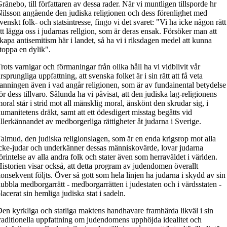
ränebo, till författaren av dessa rader. När vi muntligen tillsporde hr
ilsson angående den judiska religionen och dess förenlighet med
venskt folk- och statsintresse, fingo vi det svaret: "Vi ha icke någon rätt
tt lägga oss i judarnas rellgion, som är deras ensak. Försöker man att
kapa antisemitism här i landet, så ha vi i riksdagen medel att kunna
toppa en dylik".
rots varnigar och förmaningar från olika håll ha vi vidblivit vår
rsprungliga uppfattning, att svenska folket är i sin rätt att få veta
anningen även i vad angår religionen, som är av fundainental betydelse
ör dess tillvaro. Sålunda ha vi påvisat, att den judiska lag-religionens
oral står i strid mot all mänsklig moral, änskönt den skrudar sig, i
umanitetens dräkt, samt att ett ödesdigert misstag begåtts vid
illerkännandet av medborgerliga rättigheter åt judarna i Sverige.
almud, den judiska religionslagen, som är en enda krigsrop mot alla
cke-judar och underkänner dessas människovärde, lovar judarna
örintelse av alla andra folk och stater även som herraväldet i världen.
istorien visar också, att detta program av judendomen överallt
onsekvent följts. Över så gott som hela linjen ha judarna i skydd av sin
ubbla medborgarrätt - medborgarrätten i judestaten och i värdsstaten -
lacerat sin hemliga judiska stat i sadeln.
en kyrkliga och statliga maktens handhavare framhärda likväl i sin
raditionella uppfattning om judendomens upphöjda idealitet och