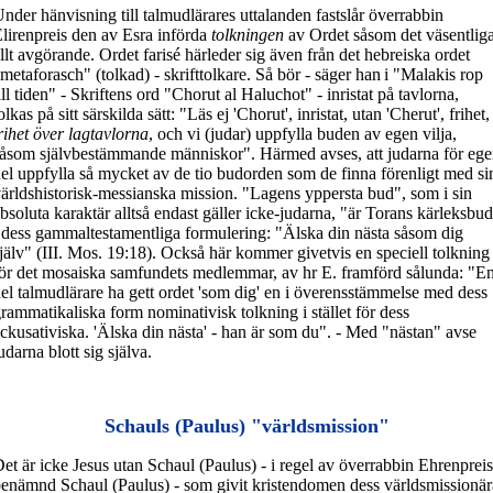
nder hänvisning till talmudlärares uttalanden fastslår överrabbin
lirenpreis den av Esra införda
tolkningen
av Ordet såsom det väsentliga
llt avgörande. Ordet farisé härleder sig även från det hebreiska ordet
metaforasch" (tolkad) - skrifttolkare. Så bör - säger han
i "Malakis rop
ill tiden" - Skriftens ord "Chorut al Haluchot" - inristat på tavlorna,
olkas på sitt särskilda sätt: "Läs ej 'Chorut', inristat, utan 'Cherut', frihet,
rihet över lagtavlorna
, och vi (judar) uppfylla buden av egen vilja,
åsom självbestämmande människor". Härmed avses, att judarna för eg
el uppfylla så mycket av de tio budorden som de finna förenligt med si
ärldshistorisk-messianska mission. "Lagens yppersta bud", som i sin
bsoluta karaktär alltså endast gäller icke-judarna, "är Torans kärleksbud
 dess gammaltestamentliga formulering: "Älska din nästa såsom dig
jälv" (III. Mos. 19:18). Också här kommer givetvis en speciell tolkning 
ör det mosaiska samfundets medlemmar, av hr E. framförd sålunda: "E
el talmudlärare ha gett ordet 'som dig' en i överensstämmelse med dess
rammatikaliska form nominativisk tolkning i stället för dess
ckusativiska. 'Älska din nästa' - han är som du". - Med "nästan" avse
udarna blott sig själva.
Schauls (Paulus) "världsmission"
et är icke Jesus utan Schaul (Paulus) - i regel av överrabbin Ehrenpreis
enämnd Schaul (Paulus) - som givit kristendomen dess världsmissionär