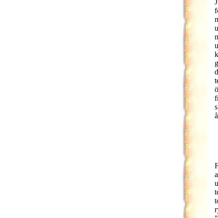
J
f
m
u
n
u
k
g
d
t
ö
f
s
å
F
a
u
t
t
r