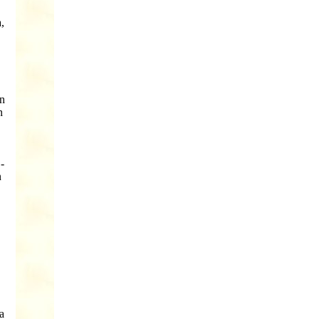
,
en
n
-
n
a