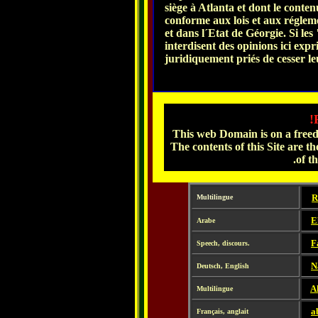
siège à Atlanta et dont le conten
conforme aux lois et aux régle
et dans l´Etat de Géorgie. Si le
interdisent des opinions ici expr
juridiquement priés de cesser leur
This web Domain is on a freed
The contents of this Site are the
of t
-
R
Multilingue
-
E
Arabe
-
F
Speech, discours.
-
N
Deutsch, English
-
A
Multilingue
-
a
Français, anglait