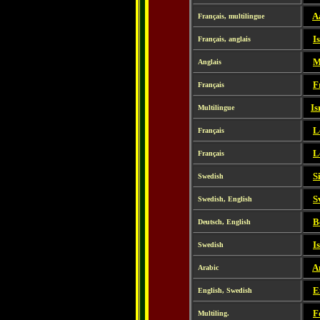
-
A
Français, multilingue
-
I
Français, anglais
-
M
Anglais
-
F
Français
-
Is
Multilingue
-
L
Français
-
L
Français
-
S
Swedish
-
S
Swedish, English
-
B
Deutsch, English
-
I
Swedish
-
A
Arabic
-
E
English, Swedish
-
F
Multiling.