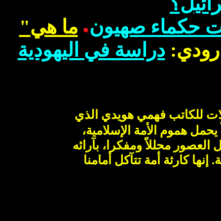
رائيل؟
"
ما هي
ات حكماء صهيون
دراسة في اليهودية
:
رودي
ات
للكاتب فهمي
هويدي
الذي
 يحمل هموم الأمة الإسلامية
ل
العصور
محللاً ومفكرا، بآرائه
. إنها
كارثة أمة
تتآكل
أمامنا