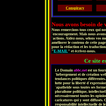
Conspiracy
Nous avons besoin de v
Nous remercions tous ceux qui nou
´encouragement. Mais nous avons, 
´actions. Aidez-nous, selons vos mo
améliorer le contenu de cette pag
pour la rédaction et les traduction
"
E-MAIL
" et écrivez-nous.
Ce site e
Le Domain
abbc.net
est un four
´hébergement et de création we
tendances politiques différente
lutte pour la liberté d´expressi
´apatheide sous toutes ses forme
pluralisme politique, intellectue
nécessairement toutes les opinio
caricatures qui y sont diffusés.
responsabilité intellectuelle de 