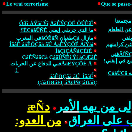
Le vrai terrorisme
Que se passe-
مجتمعنا
ÓíÏí ÅÝäí
Ýí
ÅäÊÝÇÖÉ ÔÚÈíÉ
عن
الطعام
ما
الذي
جرىفي
إيفني ÈÇáãÛÑÈ؟
المغرب
في
ãÓÊãÑ
Çáطغيان
مازال
يفني
ÍãáÉ ááÊÖÇãä ãÚ ÅäÊÝÇÖÉ
ÅíÝäí
 عن كرامتهم
ÎáÇíÇÅÑåÇÈíÉ
فني
ÇáÈÑáãÇä ÇáãÛÑÈí
Ýí
äÇÆãÉ
!
إيفني
مع في
ÅäÊÝÇÖÉ Åفني
للدفاع عن الحريات
ÔÑØí íÖÑÈ ÃãÇ ÊÍãá ÑÖíÚåÇ !
جه
ááÊÖÇãä ãÚ
ÍãáÉ
ÇáãÚØáÉ
ÇáÃØÑÇáÚáíÇ
æÑ
د
الأمر
يهه
من
لى
 على العراق
من العدو: