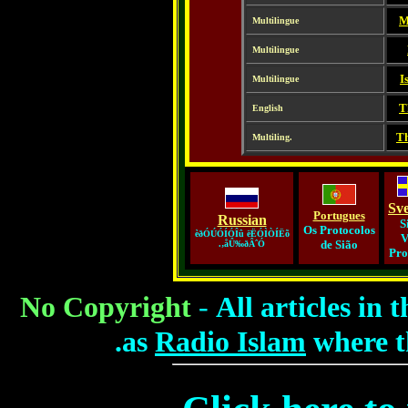
-
M
Multilingue
----
Multilingue
-
-
I
Multilingue
_
T
English
-
Th
Multiling.
Sv
Portugues
Russian
S
Os Protocolos
èðÓÚÓÍÓÎû ëËÓÌÒÍËõ
V
de Sião
åÛ‰ðÂˆÓ‚.
Pro
No Copyright
-
All articles in 
as
Radio Islam
where t