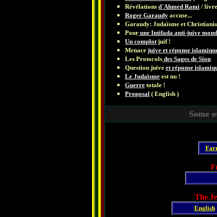
Révélations
d´Ahmed Rami
/ livr
Roger Garaudy
accuse...
Garaudy: Judaïsme et Christiani
Pour
une Intifada anti-juive mond
Un complot
juif !
Menace
juive et réponse islamique
Les Protocols
des Sages de Sion
Question juive
et réponse islamiqu
Le Judaïsme
est nu !
Guerre
totale !
Proposal
( English )
Some ot
Far
F
The Je
English