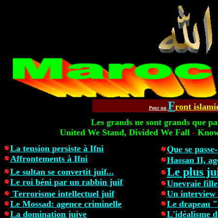
F
ront islami
Pour un
Les grands ne sont grands que p
United We Stand,
Divided We Fall
-
Know
Que se passe
L
a tension
persiste
à Ifni
Affrontements
à Ifni
Hassan II, a
Le plus ju
Le sultan
se convertit
juif...
Le roi
béni par un rabbin juif
Unevraie
f
ill
T
errorisme intellectuel juif
Un intervie
Le Mossad
:
agence criminelle
Le drapeau "
La domination juive
L'idéalisme