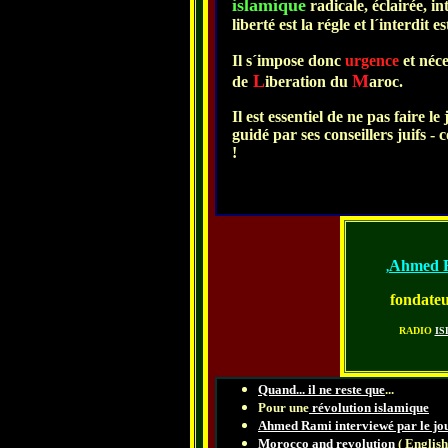
islamique
radicale, éclairée, int
liberté est la régle et l´interdit e
Il s´impose donc
urgence
et néce
L
M
de
iberation du
aroc.
Il est essentiel de ne pas faire l
guidé par ses conseillers juifs -
!
Ahmed 
,
fondateu
RADIO
IS
Quand... il ne reste que
...
Pour une
révolution islamique
Ahmed Rami interviewé par le jo
Morocco and revolution
( English