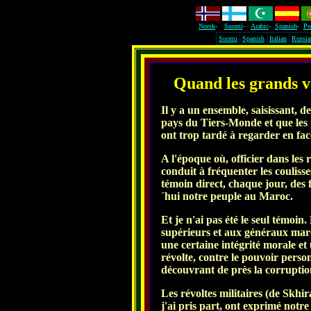
Norsk
-
Suomi
-
Arabic
-
Spanish
-
Po
Suomi
Spanish
Italian
Russia
Quand les grands v
Il y a un ensemble, saisissant, de
pays du Tiers-Monde et que les 
ont trop tardé à regarder en fac
A l'époque où, officier dans les
conduit à fréquenter les couliss
témoin direct, chaque jour, des 
´hui notre peuple au Maroc.
Et je n'ai pas été le seul témoi
supérieurs et aux généraux maro
une certaine intégrité morale et
révolte, contre le pouvoir pers
découvrant de près la corruption
Les révoltes militaires (de Skhi
j'ai pris part, ont exprimé notre