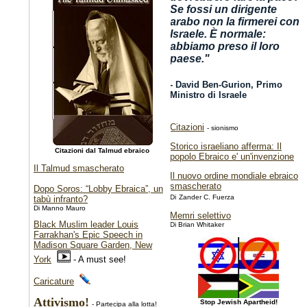
Se fossi un dirigente
arabo non la firmerei con
Israele. È normale:
abbiamo preso il loro
paese.
"
- David Ben-Gurion, Primo
Ministro di Israele
Citazioni
- sionismo
Storico israeliano afferma: Il
Citazioni dal Talmud ebraico
popolo Ebraico e' un'invenzione
Il Talmud smascherato
Il nuovo ordine mondiale ebraico
smascherato
Dopo Soros: “Lobby Ebraica”, un
Di
Zander C. Fuerza
tabù infranto?
Di Manno Mauro
Memri selettivo
Black Muslim leader Louis
Di Brian Whitaker
Farrakhan's Epic Speech in
Madison Square Garden, New
York
- A must see!
Caricature
Attivismo!
Stop Jewish Apartheid!
- Partecipa alla lotta!