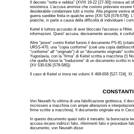
Il decreto "notte e nebbia" (XVIII 19-22 [27-30]) mirava ad o
resistenza. L'accusa ammise che costoro potevano essere fu
desiderabile condannare tutti a morte. Alla prigione veniva a
guerra sarebbe finita in qualche anno (XXI 524 [578-579]). 
pratiche, in parte a causa della difficoltà di individuare i co
Keitel è tuttora accusato di aver bloccato l'accesso a Hitler
informazioni. Quest' accusa, decisamente assurda, è confut
Altre "prove" contro Keitel furono il documento PS-81 (citat
URSS-470, una "copia conforme" (cioè una copia dattiloscrit
"conforme" all' "originale") di un "documento originale" scri
Yugoslavia, con la "firma" di Keitel scritta a macchina (!) N
che quella fosse la "traduzione" di un documento scritto in 
(XV 530-536 [578-585]).
Il caso di Keitel si trova nei volumi X 468-658 [527-724]; XI
CONSTANTI
Von Neurath fu vittima di una falsificazione grottesca, il 
riscrissero a macchina con ampie alterazioni e interpolazioni
firme scritte a macchina). Il documento originale era in Cec
In questo documento quasi tutto è inesatto: la burocrazia
accusa recano indirizzi falsi, riferimenti falsi e procedure
documento, von Neurath disse: