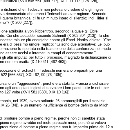
mportanza (XVII 645-661 [699-717]; XIII 111-112 [125-126]).
 e dichiarò che i Tedeschi non potevano credere che gli Inglesi
veva riconosciuto che erano i Tedeschi ad aver ragione. Secondo
 guerra britannica, ci fu un minuto intero di silenzio; indi Hitler si
emo"? (X 200 [227]).
one attribuita a von Ribbentrop, secondo la quale gli Ebrei
nto. Ciò che accadde, secondo Schmidt (X 203-204 [213]), fu che
rendesse misure più energiche contro gli Ebrei. Horthy chiese: "Che
e era di pessimo umore, replicò: "Ci sono due alternative: Lei può
ermazione fu riportata nella trascrizione della conferenza nel modo
ano essere uccisi o internati in campi di concentramento."
gli altri imputati per tutto il processo, malgrado la dichiarazione di
one non era esatta (X 410-411 [462-463]).
d eccezione di Schacht, i Tedeschi non erano preparati per una
522 [566-567], XXII 62, 90 [76, 105]).
tuivano un' "aggressione", perché era stata la Francia a dichiarare
agli aereoplani inglesi di sorvolare i loro paesi tutte le notti per
to 127 volte (XVII 581 [630], XIX 10 [16]).
rmania, nel 1939, aveva soltanto 26 sommergibili per il servizio
IV 26 [34]), e un numero insufficiente di bombe definito da Milch
 di produrre bombe a pieno regime, perché non ci sarebbe stata
pieno regime avrebbe richiesto parecchi mesi, perché ci voleva
a produzione di bombe a pieno regime non fu impartito prima del 12 o