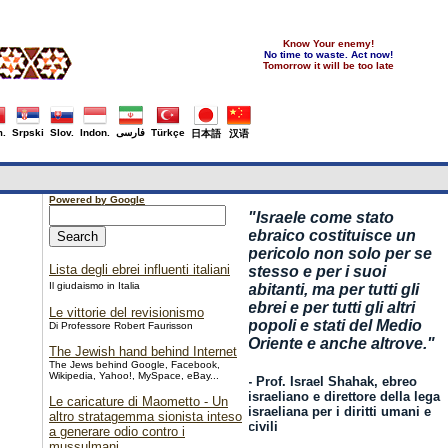
Know Your enemy!
No time to waste. Act now!
Tomorrow it will be too late
.
Srpski
Slov.
Indon.
فارسی
Türkçe
日本語
汉语
Powered by Google
"
Israele come stato
ebraico costituisce un
pericolo non solo per se
Lista degli ebrei influenti italiani
stesso e per i suoi
Il giudaismo in Italia
abitanti, ma per tutti gli
ebrei e per tutti gli altri
Le vittorie del revisionismo
popoli e stati del Medio
Di Professore Robert Faurisson
Oriente e anche altrove."
The Jewish hand behind Internet
The Jews behind Google, Facebook,
Wikipedia, Yahoo!, MySpace, eBay...
- Prof. Israel Shahak, ebreo
israeliano e direttore della lega
Le caricature di Maometto - Un
israeliana per i diritti umani e
altro stratagemma sionista inteso
civili
a generare odio contro i
mussulmani