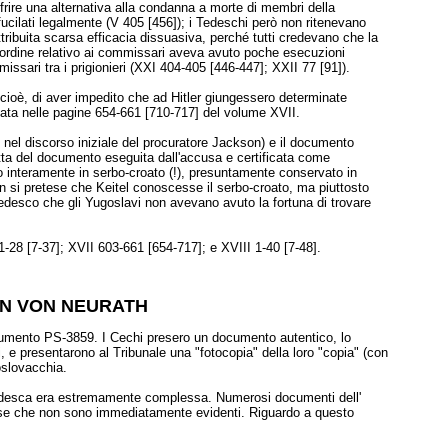
ffrire una alternativa alla condanna a morte di membri della
cilati legalmente (V 405 [456]); i Tedeschi però non ritenevano
ttribuita scarsa efficacia dissuasiva, perché tutti credevano che la
L'ordine relativo ai commissari aveva avuto poche esecuzioni
mmissari tra i prigionieri (XXI 404-405 [446-447]; XXII 77 [91]).
, cioè, di aver impedito che ad Hitler giungessero determinate
ata nelle pagine 654-661 [710-717] del volume XVII.
o nel discorso iniziale del procuratore Jackson) e il documento
ta del documento eseguita dall'accusa e certificata come
tto interamente in serbo-croato (!), presuntamente conservato in
on si pretese che Keitel conoscesse il serbo-croato, ma piuttosto
tedesco che gli Yugoslavi non avevano avuto la fortuna di trovare
 1-28 [7-37]; XVII 603-661 [654-717]; e XVIII 1-40 [7-48].
N VON NEURATH
documento PS-3859. I Cechi presero un documento autentico, lo
, e presentarono al Tribunale una "fotocopia" della loro "copia" (con
oslovacchia.
 tedesca era estremamente complessa. Numerosi documenti dell'
 false che non sono immediatamente evidenti. Riguardo a questo