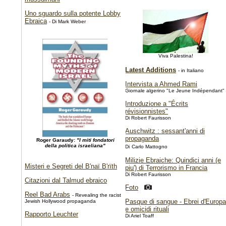
Uno sguardo sulla potente Lobby
Ebraica
- Di Mark Weber
Viva Palestina!
Latest Additions
- in Italiano
Intervista a Ahmed Rami
Giornale algerino "Le Jeune Indépendant"
Introduzione a "Écrits
révisionnistes"
Di Robert Faurisson
Auschwitz : sessant'anni di
propaganda
Roger Garaudy:
"I miti fondatori
della politica israeliana"
Di
Carlo Mattogno
Milizie Ebraiche: Quindici anni (e
Misteri e Segreti del B'naï B'rïth
piu') di Terrorismo in Francia
Di Robert Faurisson
Citazioni dal Talmud ebraico
Foto
Reel Bad Arabs
- Revealing the racist
Pasque di sangue - Ebrei d'Europa
Jewish Hollywood propaganda
e omicidi rituali
Rapporto Leuchter
Di Ariel Toaff