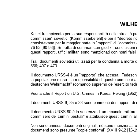
WILHE
Keitel fu impiccato per la sua responsabilità nelle atrocità p
commissari" sovietici (Kommissarbefehl) e per il "decreto no
consistevano per la maggior parte in "rapporti" di "commissio
76-83 [90-98]). Si tratta di sommari con giudizi, conclusion
questi rapporti, uffici militari sono menzionati con nomi falsi 
Tra i documenti sovietici utilizzati per la condanna a morte 
366; 407 e 470.
Il documento URSS-4 è un "rapporto" che accusa i Tedeschi 
la popolazione russa. La responsibilità di questo crimine è a
deutschen Wehrmacht" (comando supremo dell'esercito ted
Vedi anche il Report on U.S. Crimes in Korea, Peking (1952),
I documenti URSS-9, 35 e 38 sono parimenti dei rapporti di c
Il documento URSS-90 è la sentenza di un tribunale militare 
commisero dei crimini bestiali" e attribuisce questi crimin
Non sono annessi documenti originali, né sono menzionati ordi
documenti sono presunte "copie conformi" (XVIII 9-12 [16-1