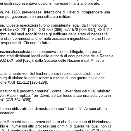
o dei quali rappresentava qualche interesse finanziario privato.
, nel 1933, prevedesse l'intenzione di Hitler di intraprendere una
r per governare con una dittatura militare.
Röhm. Queste esecuzioni furono considerate legali da Hindenburg,
on Hitler (XX 291 [319]; XXI 350 [386]; 577-578 [636-637]; XXII 117
m e dei suoi accoliti fosse giustificata dallo stato di necessità
 stati commessi anche molti assassinii ingiustificati e che Hitler
responsabili. Ciò non fu fatto.
azionalsocialista non conteneva niente d'illegale, ma era al
rano stati dichiarati legali dalle autorità di occupazione della Renania
32 (XXI 568 [626]), dalla Società delle Nazioni e dal Ministro
nanimamente von Schleicher contro i nazionalsocialisti, che
burg di violare la costituzione a rischio di una guerra civile che
nche XXII 111-112 [128-129]).
avorire il progetto comune", come l' aver dato del tu al ministro
Von Papen replicò: "Sir David, se Lei fosse stato una sola volta in
tu" (XVI 394 [435]).
urono utilizzate per dimostrare la sua "duplicità". Ai suoi atti fu
osteriori.
he e Schacht sono la prova del fatto che il processo di Norimberga
o e i numerosi altri processi per crimini di guerra nei quali non ci
 Si dimentica inoltre che nei processi alle streghe del XVII secolo