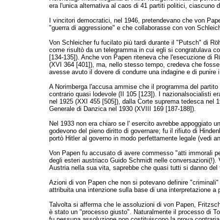
era l'unica alternativa al caos di 41 partiti politici, ciascun
I vincitori democratici, nel 1946, pretendevano che von Papen
"guerra di aggressione" e che collaborasse con von Schleiche
Von Schleicher fu fucilato più tardi durante il "Putsch" di 
come risultò da un telegramma in cui egli si congratulava c
[134-135]). Anche von Papen riteneva che l'esecuzione di Röh
(XVI 364 [401]), ma, nello stesso tempo, credeva che fossero
avesse avuto il dovere di condurre una indagine e di punire i 
A Norimberga l'accusa ammise che il programma del partito n
contrario quasi lodevole (II 105 [123]). I nazionalsocialisti e
nel 1925 (XXI 455 [505]), dalla Corte suprema tedesca nel 19
Generale di Danzica nel 1930 (XVIII 169 [187-188]).
Nel 1933 non era chiaro se l' esercito avrebbe appoggiato u
godevono del pieno diritto di governare; fu il rifiuto di Hinden
portò Hitler al governo in modo perfettamente legale (vedi a
Von Papen fu accusato di avere commesso "atti immorali per f
degli esteri austriaco Guido Schmidt nelle conversazioni(!). 
Austria nella sua vita, saprebbe che quasi tutti si danno del 
Azioni di von Papen che non si potevano definire "criminali" f
attribuita una intenzione sulla base di una interpretazione a p
Talvolta si afferma che le assoluzioni di von Papen, Fritzsc
è stato un "processo giusto". Naturalmente il processo di Toki
fu nessuna assoluzione non costituiscono la prova contraria.