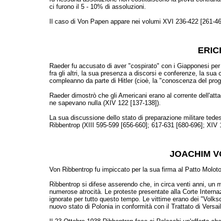
ci furono il 5 - 10% di assoluzioni.
Il caso di Von Papen appare nei volumi XVI 236-422 [261-46
ERIC
Raeder fu accusato di aver "cospirato" con i Giapponesi per 
fra gli altri, la sua presenza a discorsi e conferenze, la sua
compleanno da parte di Hitler (cioè, la "conoscenza del pro
Raeder dimostrò che gli Americani erano al corrente dell'att
ne sapevano nulla (XIV 122 [137-138]).
La sua discussione dello stato di preparazione militare tedesc
Ribbentrop (XIII 595-599 [656-660]; 617-631 [680-696]; XIV 
JOACHIM V
Von Ribbentrop fu impiccato per la sua firma al Patto Molot
Ribbentrop si difese asserendo che, in circa venti anni, un mi
numerose atrocità. Le proteste presentate alla Corte Internaz
ignorate per tutto questo tempo. Le vittime erano dei "Volksd
nuovo stato di Polonia in conformità con il Trattato di Versail