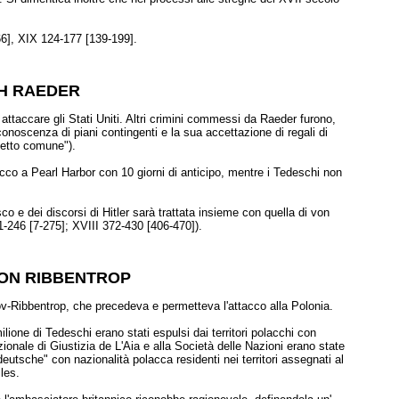
6], XIX 124-177 [139-199].
H RAEDER
attaccare gli Stati Uniti. Altri crimini commessi da Raeder furono,
 conoscenza di piani contingenti e la sua accettazione di regali di
getto comune").
acco a Pearl Harbor con 10 giorni di anticipo, mentre i Tedeschi non
o e dei discorsi di Hitler sarà trattata insieme con quella di von
1-246 [7-275]; XVIII 372-430 [406-470]).
ON RIBBENTROP
ov-Ribbentrop, che precedeva e permetteva l'attacco alla Polonia.
lione di Tedeschi erano stati espulsi dai territori polacchi con
ionale di Giustizia de L'Aia e alla Società delle Nazioni erano state
eutsche" con nazionalità polacca residenti nei territori assegnati al
les.