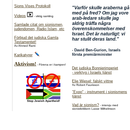
Sions Vises Protokoll
"Varför skulle araberna gå
med på fred? Om jag vore
Videos
- viktig samling
arab-ledare skulle jag
aldrig träffa några
Samlade citat om sionismen,
överenskommelser med
judendomen, Radio Islam, etc
Israel. Det är naturligt: vi
Förbjud det judiska Gamla
har stulit deras land.
"
Testamentet!
Av Ahmed Rami
- David Ben-Gurion, Israels
första premiärminister
Karikatyrer
Aktivism!
- Förena er i kampen!
Det judiska Bonnierimperiet
- verktyg i Israels tjänst
Elie Wiesel: falskt vittne
Av Robert Faurisson
"Expo" - instrument i sionismens
tjänst
Stop Jewish Apartheid!
Vad är sionism?
- intervju med
sionistkritikern Lasse Wilhelmson