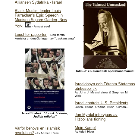
Alliansen Sydafrika - Israel
Black Muslim leader Louis
Farrakhan's Epic Speech in
Madison Square Garden, New
York
- A must see!
Leuchter-rapporten
- Den första
kemiska undersökningen av "gaskamrarna"
Talmud: en sionistisk operationsmanual
Israelobbyn och Förenta Staternas
utrikespolitik
Av John J. Mearsheimer & Stephen M.
Walt
Israel controls U.S. Presidents
Biden, Trump, Obama, Bush, Clinton...
IsraelShahak:
"Judisk historia,
Jan Myrdal intervjuas av
Judisk religion"
Hizbollahs tidning
Mein Kampf
Varför behövs en islamisk
Av Adolf Hitler
revolution?
- Av Ahmed Rami