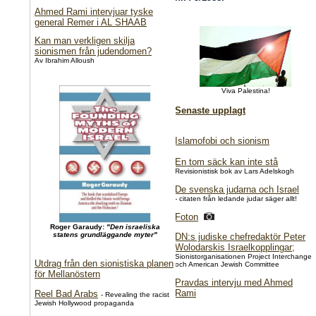
Ahmed Rami intervjuar tyske
general Remer i AL SHAAB
Kan man verkligen skilja
sionismen från judendomen?
Av Ibrahim Alloush
Viva Palestina!
Senaste upplagt
Islamofobi och sionism
En tom säck kan inte stå
Revisionistisk bok av Lars Adelskogh
De svenska judarna och Israel
- citaten från ledande judar säger allt!
Foton
Roger Garaudy:
"Den israeliska
statens grundläggande myter"
DN:s judiske chefredaktör Peter
Wolodarskis Israelkopplingar;
Sionistorganisationen Project Interchange
Utdrag från den sionistiska planen
och American Jewish Committee
för Mellanöstern
Pravdas intervju med Ahmed
Rami
Reel Bad Arabs
- Revealing the racist
Jewish Hollywood propaganda