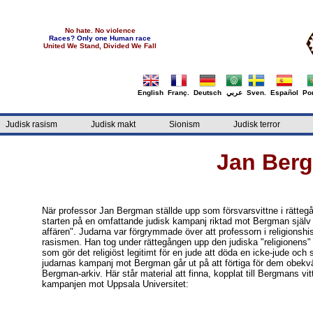
No hate. No violence
Races? Only one Human race
United We Stand, Divided We Fall
English
Franç.
Deutsch
عربي
Sven.
Español
Por
Judisk rasism
Judisk makt
Sionism
Judisk terror
Jan Berg
När professor Jan Bergman ställde upp som försvarsvittne i rätte
starten på en omfattande judisk kampanj riktad mot Bergman själv 
affären". Judarna var förgrymmade över att professorn i religionsh
rasismen. Han tog under rättegången upp den judiska "religionens
som gör det religiöst legitimt för en jude att döda en icke-jude oc
judarnas kampanj mot Bergman går ut på att förtiga för dem obekväma
Bergman-arkiv. Här står material att finna, kopplat till Bergmans
kampanjen mot Uppsala Universitet: