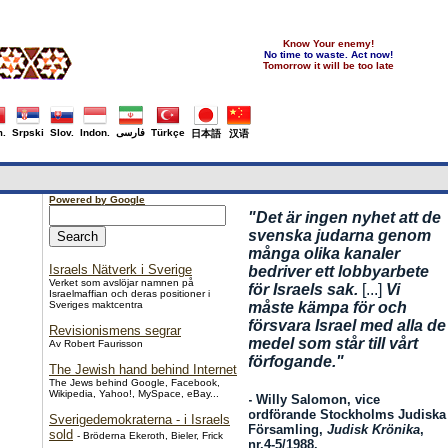
Know Your enemy!
No time to waste. Act now!
Tomorrow it will be too late
.
Srpski
Slov.
Indon.
فارسی
Türkçe
日本語
汉语
Powered by Google
"Det är ingen nyhet att de
svenska judarna genom
många olika kanaler
Israels Nätverk i Sverige
bedriver ett lobbyarbete
Verket som avslöjar namnen på
för Israels sak.
[...]
Vi
Israelmaffian och deras positioner i
Sveriges maktcentra
måste kämpa för och
försvara Israel med alla de
Revisionismens segrar
medel som står till vårt
Av Robert Faurisson
förfogande."
The Jewish hand behind Internet
The Jews behind Google, Facebook,
Wikipedia, Yahoo!, MySpace, eBay...
- Willy Salomon, vice
ordförande Stockholms Judiska
Sverigedemokraterna - i Israels
Församling,
Judisk Krönika
,
sold
- Bröderna Ekeroth, Bieler, Frick
nr.4-5/1988.