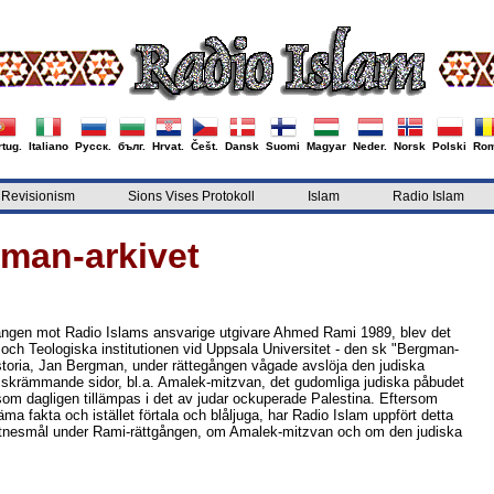
tug.
Italiano
Русск.
бълг.
Hrvat.
Češt.
Dansk
Suomi
Magyar
Neder.
Norsk
Polski
Rom
Revisionism
Sions Vises Protokoll
Islam
Radio Islam
man-arkivet
gången mot Radio Islams ansvarige utgivare Ahmed Rami 1989, blev det
och Teologiska institutionen vid Uppsala Universitet - den sk "Bergman-
istoria, Jan Bergman, under rättegången vågade avslöja den judiska
" skrämmande sidor, bl.a. Amalek-mitzvan, det gudomliga judiska påbudet
h som dagligen tillämpas i det av judar ockuperade Palestina. Eftersom
 fakta och istället förtala och blåljuga, har Radio Islam uppfört detta
 vittnesmål under Rami-rättgången, om Amalek-mitzvan och om den judiska