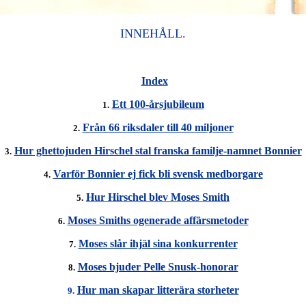
INNEHÅLL.
Index
Ett 100-årsjubileum
1.
Från 66 riksdaler till 40 miljoner
2.
Hur ghettojuden Hirschel stal franska familje-namnet Bonnier
3.
Varför Bonnier ej fick bli svensk medborgare
4.
Hur Hirschel blev Moses Smith
5.
Moses Smiths ogenerade affärsmetoder
6.
Moses slår ihjäl sina konkurrenter
7.
Moses bjuder Pelle Snusk-honorar
8.
Hur man skapar litterära storheter
9.