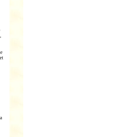
e
,
le
et
ha