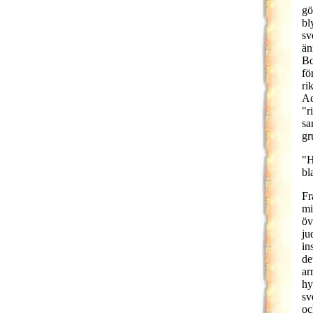
gö
bl
sv
än
Bo
fö
ri
Ad
"r
sa
gr
"H
bl
Fr
mi
öv
ju
in
de
ar
hy
sv
oc