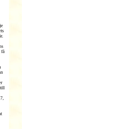
je
rts
r.
ns
 få
n
an
er
ill
37,
at