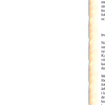
me
si
ho
fo
oc
le
Nä
om
sy
Ka
vå
ka
da
Me
fö
fo
år
i 
de
bo