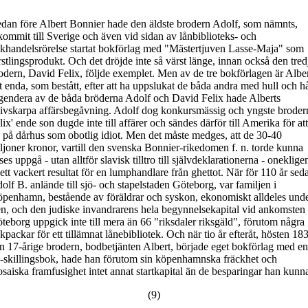
dan före Albert Bonnier hade den äldste brodern Adolf, som nämnts,
kommit till Sverige och även vid sidan av lånbiblioteks- och
khandelsrörelse startat bokförlag med "Mästertjuven Lasse-Maja" som
rstlingsprodukt. Och det dröjde inte så värst länge, innan också den tred
odern, David Felix, följde exemplet. Men av de tre bokförlagen är Albe
t enda, som bestått, efter att ha uppslukat de båda andra med hull och hå
gendera av de båda bröderna Adolf och David Felix hade Alberts
ivskarpa affärsbegåvning. Adolf dog konkursmässig och yngste broder
lix' ende son dugde inte till affärer och sändes därför till Amerika för att
 på dårhus som obotlig idiot. Men det måste medges, att de 30-40
ljoner kronor, vartill den svenska Bonnier-rikedomen f. n. torde kunna
ses uppgå - utan alltför slavisk tilltro till självdeklarationerna - oneklige
 ett vackert resultat för en lumphandlare från ghettot. När för 110 år sed
olf B. anlände till sjö- och stapelstaden Göteborg, var familjen i
penhamn, bestående av föräldrar och syskon, ekonomiskt alldeles und
en, och den judiske invandrarens hela begynnelsekapital vid ankomsten t
teborg uppgick inte till mera än 66 "riksdaler riksgäld", förutom några
kpackar för ett tillämnat lånebibliotek. Och när tio år efteråt, hösten 18
n 17-årige brodern, bodbetjänten Albert, började eget bokförlag med en
-skillingsbok, hade han förutom sin köpenhamnska fräckhet och
saiska framfusighet intet annat startkapital än de besparingar han kunn
(9)