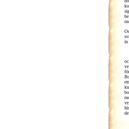
bo
ko
si
be
mo
Oc
sv
in
oc
ve
fö
Bo
et
ku
bo
mo
ve
hi
de