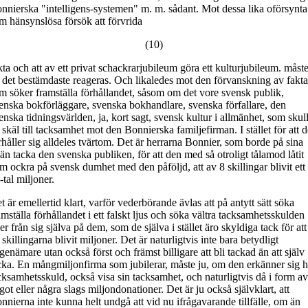
nnierska "intelligens-systemen" m. m. sådant. Mot dessa lika oförsynta
m hänsynslösa försök att förvrida
(10)
kta och att av ett privat schackrarjubileum göra ett kulturjubileum. måst
 det bestämdaste reageras. Och likaledes mot den förvanskning av fakta
m söker framställa förhållandet, såsom om det vore svensk publik,
enska bokförläggare, svenska bokhandlare, svenska förfallare, den
enska tidningsvärlden, ja, kort sagt, svensk kultur i allmänhet, som skul
 skäl till tacksamhet mot den Bonnierska familjefirman. I stället för att d
rhåller sig alldeles tvärtom. Det är herrarna Bonnier, som borde på sina
än tacka den svenska publiken, för att den med så otroligt tålamod låtit
m ockra på svensk dumhet med den påföljd, att av 8 skillingar blivit ett
-tal miljoner.
t är emellertid klart, varför vederbörande ävlas att på antytt sätt söka
amställa förhållandet i ett falskt ljus och söka vältra tacksamhetsskulden
er från sig själva på dem, som de själva i stället äro skyldiga tack för att
 skillingarna blivit miljoner. Det är naturligtvis inte bara betydligt
genämare utan också först och främst billigare att bli tackad än att själv
cka. En mångmiljonfirma som jubilerar, måste ju, om den erkänner sig 
cksamhetsskuld, också visa sin tacksamhet, och naturligtvis då i form av
got eller några slags miljondonationer. Det är ju också självklart, att
nnierna inte kunna helt undgå att vid nu ifrågavarande tillfälle, om än