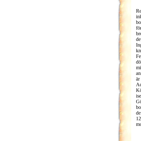
Re
in
bo
fö
br
de
In
kn
Fe
dö
mi
an
är
Ad
Kö
is
Gö
bo
de
12
mo