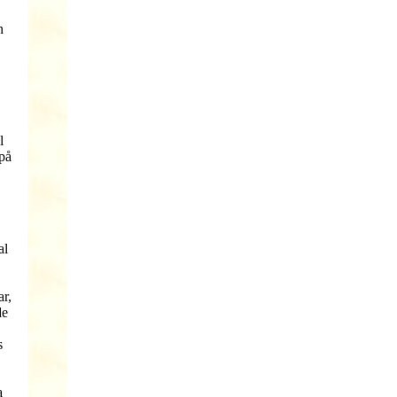
n
l
på
al
ar,
de
s
a