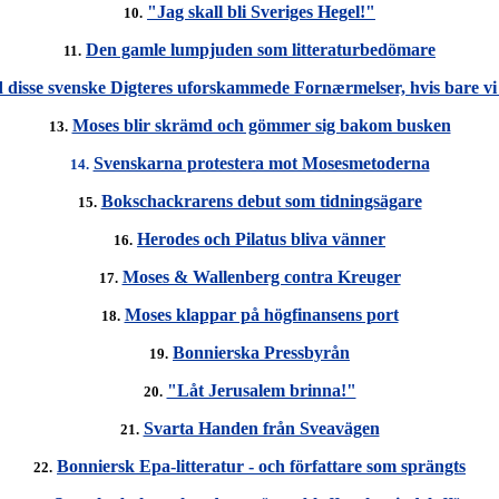
"Jag skall bli Sveriges Hegel!"
10.
Den gamle lumpjuden som litteraturbedömare
11.
 disse svenske Digteres uforskammede Fornærmelser, hvis bare vi
Moses blir skrämd och gömmer sig bakom busken
13.
Svenskarna protestera mot Mosesmetoderna
14.
Bokschackrarens debut som tidningsägare
15.
Herodes och Pilatus bliva vänner
16.
Moses & Wallenberg contra Kreuger
17.
Moses klappar på högfinansens port
18.
Bonnierska Pressbyrån
19.
"Låt Jerusalem brinna!"
20.
Svarta Handen från Sveavägen
21.
Bonniersk Epa-litteratur - och författare som sprängts
22.