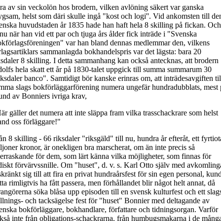
ra av sin veckolön hos brodern, vilken avlöning säkert var ganska
ygsam, helst som däri skulle ingå "kost och logi''. Vid ankomsten till de
enska huvudstaden år 1835 hade han haft hela 8 skilling på fickan. Och
nu när han vid ett par och tjuga års ålder fick inträde i "Svenska
kförlagsföreningen" var han bland dennas medlemmar den, vilkens
rlagsartiklars sammanlagda bokhandelspris var det lägsta: bara 20
ksdaler 8 skilling. I detta sammanhang kan också antecknas, att brodern
olfs hela skatt ett år på 1830-talet uppgick till summa summarum 30
iksdaler banco". Samtidigt bör kanske erinras om, att inträdesavgiften til
mma slags bokförläggarförening numera ungefär hundradubblats, mest 
und av Bonniers ivriga krav,
är gäller det numera att inte släppa fram vilka trasschackrare som helst
and oss förläggare!"
ån 8 skilling - 66 riksdaler "riksgäld" till nu, hundra år efteråt, ett fyrtiot
ljoner kronor, är onekligen bra marscherat, om än inte precis så
erraskande för dem, som lärt känna vilka möjligheter, som finnas för
diskt förvärvssnille. Om "huset", d. v. s. Karl Otto själv med avkomling
skränkt sig till att fira en privat hundraårsfest för sin egen personal, kun
tta rimligtvis ha fått passera, men förhållandet blir något helt annat, då
rangörerna söka blåsa upp episoden till en svensk kulturfest och ett slag
llnings- och tacksägelse fest för "huset" Bonnier med deltagande av
enska bokförläggare, bokhandlare, författare och tidningsorgan. Varför
kså inte från obligations-schackrarna, från humbugsmakarna i de mång