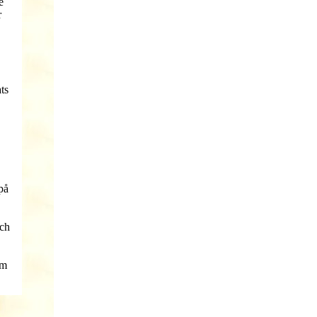
e
r
ts
på
och
om