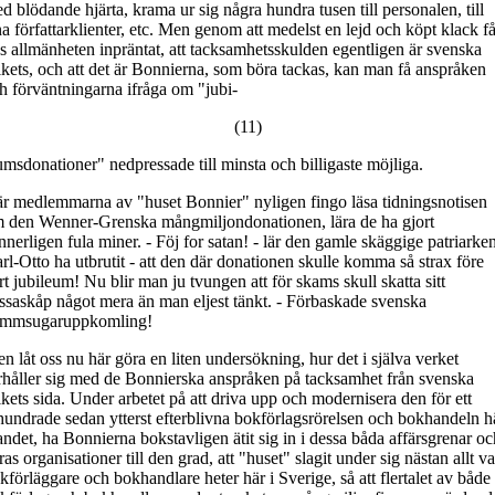
d blödande hjärta, krama ur sig några hundra tusen till personalen, till
na författarklienter, etc. Men genom att medelst en lejd och köpt klack f
s allmänheten inpräntat, att tacksamhetsskulden egentligen är svenska
lkets, och att det är Bonnierna, som böra tackas, kan man få anspråken
h förväntningarna ifråga om "jubi-
(11)
umsdonationer" nedpressade till minsta och billigaste möjliga.
r medlemmarna av "huset Bonnier" nyligen fingo läsa tidningsnotisen
 den Wenner-Grenska mångmiljondonationen, lära de ha gjort
nnerligen fula miner. - Föj for satan! - lär den gamle skäggige patriarke
rl-Otto ha utbrutit - att den där donationen skulle komma så strax före
rt jubileum! Nu blir man ju tvungen att för skams skull skatta sitt
ssaskåp något mera än man eljest tänkt. - Förbaskade svenska
mmsugaruppkomling!
n låt oss nu här göra en liten undersökning, hur det i själva verket
rhåller sig med de Bonnierska anspråken på tacksamhet från svenska
lkets sida. Under arbetet på att driva upp och modernisera den för ett
hundrade sedan ytterst efterblivna bokförlagsrörelsen och bokhandeln h
landet, ha Bonnierna bokstavligen ätit sig in i dessa båda affärsgrenar oc
ras organisationer till den grad, att "huset" slagit under sig nästan allt v
kförläggare och bokhandlare heter här i Sverige, så att flertalet av både