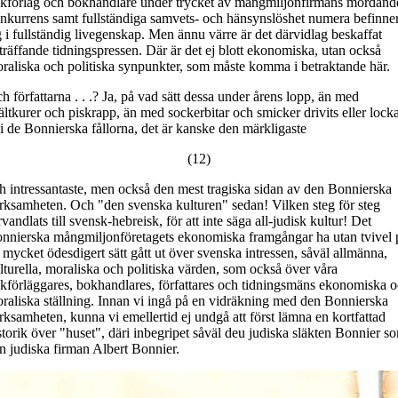
kförlag och bokhandlare under trycket av mångmiljonfirmans mördand
nkurrens samt fullständiga samvets- och hänsynslöshet numera befinne
g i fullständig livegenskap. Men ännu värre är det därvidlag beskaffat
träffande tidningspressen. Där är det ej blott ekonomiska, utan också
raliska och politiska synpunkter, som måste komma i betraktande här.
h författarna . . .? Ja, på vad sätt dessa under årens lopp, än med
ältkurer och piskrapp, än med sockerbitar och smicker drivits eller locka
 i de Bonnierska fållorna, det är kanske den märkligaste
(12)
h intressantaste, men också den mest tragiska sidan av den Bonnierska
rksamheten. Och "den svenska kulturen" sedan! Vilken steg för steg
rvandlats till svensk-hebreisk, för att inte säga all-judisk kultur! Det
nnierska mångmiljonföretagets ekonomiska framgångar ha utan tvivel 
t mycket ödesdigert sätt gått ut över svenska intressen, såväl allmänna,
lturella, moraliska och politiska värden, som också över våra
kförläggares, bokhandlares, författares och tidningsmäns ekonomiska 
raliska ställning. Innan vi ingå på en vidräkning med den Bonnierska
rksamheten, kunna vi emellertid ej undgå att först lämna en kortfattad
storik över "huset", däri inbegripet såväl deu judiska släkten Bonnier s
n judiska firman Albert Bonnier.