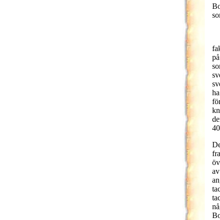
Bo
so
fa
på
so
sv
sv
ha
fö
kn
de
40
De
fr
öv
av
an
ta
ta
nå
Bo