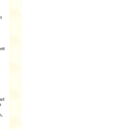
t
ett
hel
h
n,