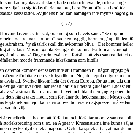
ld som kan myntas av diktare, både döda och levande, och så länge
ktare vilja låta sig födas till denna jord, bara för att offra sitt blod för
saiska kassakistor. Av judens blod kan nämligen inte myntas något gul
(177)
t förvandlas endast till säd, oräknelig som havets sand. "Se upp mot
mmelen och räkna stjärnorna". sade en hygglig herre en gång till den 90
ige Abraham, "ty så talrik skall din avkomma bliva". Det kommer heller
drig att saknas Mosar i gamla Sverige, de komma tvärtom att ständigt
as, åtminstone så länge urinnevånarna fortsätta att visa samma flathet o
dfallenhet mot de främmande inkräktarna som hittills.
n däremot kommer det säkert inte att i framtiden bli någon uppsjö på
amstående författare och verkliga diktare. Nej, den epoken tycks redan
ra avslutad. Sverige liksom hela det övriga Europa, för att inte tala om
n övriga kulturvärlden, har redan haft sin litterära guldålder. Endast ett
tal av våra stora diktare äro ännu i livet, och bland den yngre generatio
nns det strängt taget ingen, som förtjänar det hedersnamnet; Moses och
ns köpta reklamhejdukar i den subventionerade dagspressen må sedan
ga vad de vilja.
t är emellertid självklart, att författare och författarinnor av samma kali
h storleksordning som t. ex. en Agnes v. Krusenstierna inte kunna sälja
an en mycket dyrbar reklamapparat. Och lika självklart är, att när det nu