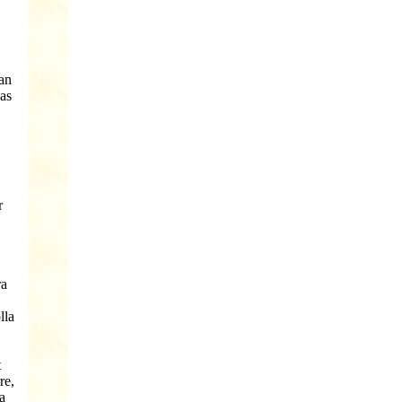
dan
jas
r
ra
lla
t
re,
a