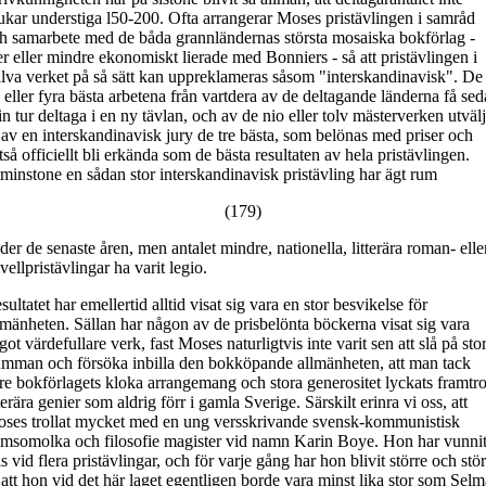
ukar understiga l50-200. Ofta arrangerar Moses pristävlingen i samråd
h samarbete med de båda grannländernas största mosaiska bokförlag -
r eller mindre ekonomiskt lierade med Bonniers - så att pristävlingen i
älva verket på så sätt kan uppreklameras såsom "interskandinavisk". De
e eller fyra bästa arbetena från vartdera av de deltagande länderna få se
sin tur deltaga i en ny tävlan, och av de nio eller tolv mästerverken utväl
 av en interskandinavisk jury de tre bästa, som belönas med priser och
ltså officiellt bli erkända som de bästa resultaten av hela pristävlingen.
minstone en sådan stor interskandinavisk pristävling har ägt rum
(179)
der de senaste åren, men antalet mindre, nationella, litterära roman- elle
vellpristävlingar ha varit legio.
sultatet har emellertid alltid visat sig vara en stor besvikelse för
lmänheten. Sällan har någon av de prisbelönta böckerna visat sig vara
got värdefullare verk, fast Moses naturligtvis inte varit sen att slå på sto
umman och försöka inbilla den bokköpande allmänheten, att man tack
re bokförlagets kloka arrangemang och stora generositet lyckats framtro
tterära genier som aldrig förr i gamla Sverige. Särskilt erinra vi oss, att
ses trollat mycket med en ung versskrivande svensk-kommunistisk
msomolka och filosofie magister vid namn Karin Boye. Hon har vunni
is vid flera pristävlingar, och för varje gång har hon blivit större och stör
 att hon vid det här laget egentligen borde vara minst lika stor som Selm