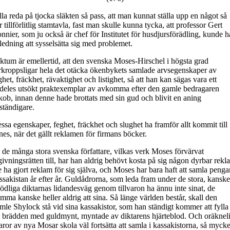
lla reda på tjocka släkten så pass, att man kunnat ställa upp en något så
r tillförlitlig stamtavla, fast man skulle kunna tycka, att professor Gert
nnier, som ju också är chef för Institutet för husdjursförädling, kunde h
ledning att sysselsätta sig med problemet.
ktum är emellertid, att den svenska Moses-Hirschel i högsta grad
rkroppsligar hela det otäcka ökenbykets samlade arvsegenskaper av
ghet, fräckhet, rävaktighet och listighet, så att han kan sägas vara ett
ldeles utsökt praktexemplar av avkomma efter den gamle bedragaren
kob, innan denne hade brottats med sin gud och blivit en aning
ständigare.
ssa egenskaper, feghet, fräckhet och slughet ha framför allt kommit till
nes, när det gällt reklamen för firmans böcker.
 de många stora svenska författare, vilkas verk Moses förvärvat
givningsrätten till, har han aldrig behövt kosta på sig någon dyrbar rekl
 ha gjort reklam för sig själva, och Moses har bara haft att samla pengar
ssakistan år efter år. Guldådrorna, som leda fram under de stora, kanske
ödliga diktarnas lidandesväg genom tillvaron ha ännu inte sinat, de
mma kanske heller aldrig att sina. Så länge världen består, skall den
mle Shylock stå vid sina kassakistor, som han ständigt kommer att fylla
ll brädden med guldmynt, myntade av diktarens hjärteblod. Och oräknel
aror av nya Mosar skola väl fortsätta att samla i kassakistorna, så mycke