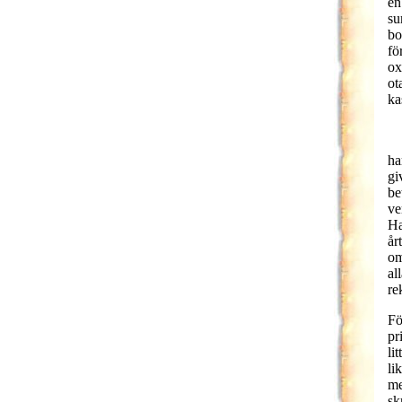
en
su
bo
fö
ox
ot
ka
ha
gi
be
ve
Ha
år
om
al
re
Fö
pr
li
li
me
sk