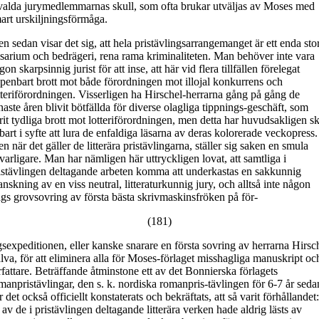
valda jurymedlemmarnas skull, som ofta brukar utväljas av Moses med
art urskiljningsförmåga.
n sedan visar det sig, att hela pristävlingsarrangemanget är ett enda stor
lsarium och bedrägeri, rena rama kriminaliteten. Man behöver inte vara
gon skarpsinnig jurist för att inse, att här vid flera tillfällen förelegat
penbart brott mot både förordningen mot illojal konkurrens och
tteriförordningen. Visserligen ha Hirschel-herrarna gång på gång de
naste åren blivit bötfällda för diverse olagliga tippnings-geschäft, som
rit tydliga brott mot lotteriförordningen, men detta har huvudsakligen sk
bart i syfte att lura de enfaldiga läsarna av deras kolorerade veckopress.
n när det gäller de litterära pristävlingarna, ställer sig saken en smula
lvarligare. Man har nämligen här uttryckligen lovat, att samtliga i
istävlingen deltagande arbeten komma att underkastas en sakkunnig
anskning av en viss neutral, litteraturkunnig jury, och alltså inte någon
ags grovsovring av första bästa skrivmaskinsfröken på för-
(181)
gsexpeditionen, eller kanske snarare en första sovring av herrarna Hirsc
älva, för att eliminera alla för Moses-förlaget misshagliga manuskript oc
rfattare. Beträffande åtminstone ett av det Bonnierska förlagets
manpristävlingar, den s. k. nordiska romanpris-tävlingen för 6-7 år seda
r det också officiellt konstaterats och bekräftats, att så varit förhållandet:
t av de i pristävlingen deltagande litterära verken hade aldrig lästs av