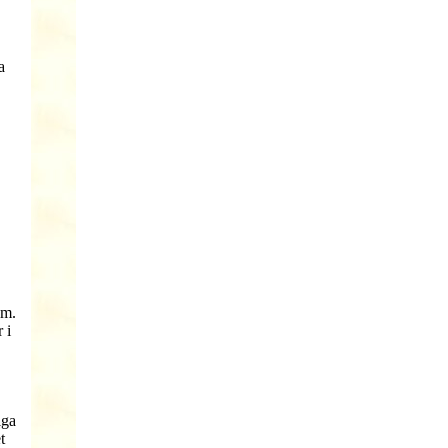
a
am.
 i
iga
t