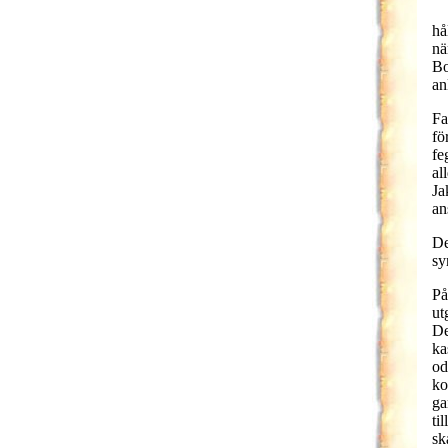
hå
nä
Bo
an
Fa
fö
fe
al
Ja
an
De
sy
På
ut
De
ka
od
ko
ga
ti
sk