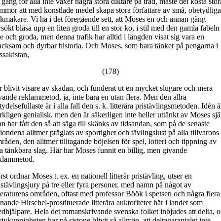
 gång för alla inte växer några stora diktare på träd, måste det kosta stor
mmor att med konstlade medel skapa stora författare av små, obetydliga
kmakare. Vi ha i det föregående sett, att Moses en och annan gång
rsökt blåsa upp en liten groda till en stor ko, i stil med den gamla fabeln
e och groda, men denna trafik har alltid i längden visat sig vara en
acksam och dyrbar historia. Och Moses, som bara tänker på pengarna i
ssakistan,
(178)
r blivit visare av skadan, och funderat ut en mycket slugare och mera
vande reklammetod, ja, inte bara en utan flera. Men den allra
tydelsefullaste är i alla fall den s. k. litterära pristävlingsmetoden. Idén ä
rkligen genialisk, men den är säkerligen inte heller uttänkt av Moses sjä
n har fått den så att säga till skänks av tidsandan, som på de senaste
tiondena alltmer präglats av sportighet och tävlingslust på alla tillvarons
råden, den alltmer tilltagande böjelsen för spel, lotteri och tippning av
la tänkbara slag. Här har Moses funnit en billig, men givande
klammetod.
rst ordnar Moses t. ex. en nationell litterär pristävling, utser en
istävlingsjury på tre eller fyra personer, med namn på något av
tteraturens områden, oftast med professor Böök i spetsen och några flera
knande Hirschel-prostituerade litterära auktoriteter här i landet som
dhjälpare. Hela det romanskrivande svenska folket inbjudes att delta, 
rivkunnigheten har på sistone blivit så allmän, att deltagarantalet inte