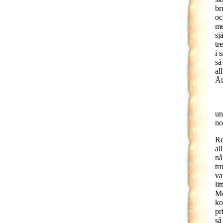
br
oc
me
sj
tr
i 
så
al
Åt
un
no
Re
al
nå
tr
va
li
Mo
ko
pr
så