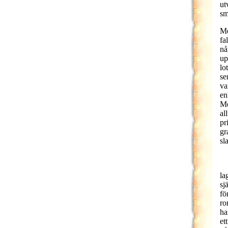
ut
sm
Me
fa
nå
up
lo
se
va
en
Me
al
pr
gr
sl
la
sj
fö
ro
ha
et