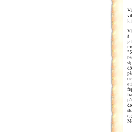
Vi
vi
jä
Vi
ä.
jä
mo
"S
bä
si
dö
på
oc
at
fe
fr
på
dr
sk
eg
Mo