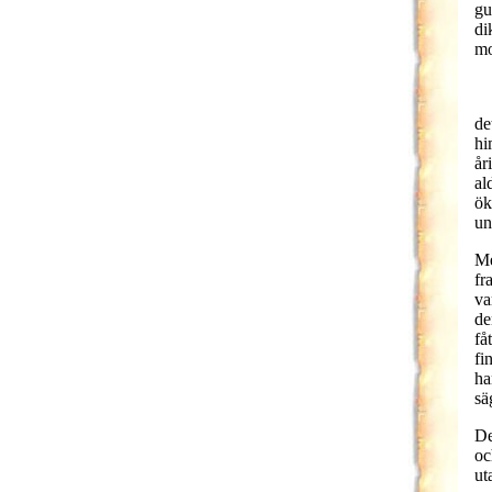
gu
di
mo
de
hi
år
al
ök
un
Me
fr
va
de
få
fi
ha
sä
De
oc
ut