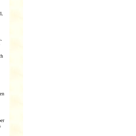
d,
-
ch
nen
ber
s