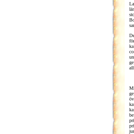
La
lä
st
Bo
sa
De
fö
ka
co
un
ge
al
Mi
ge
öv
ka
ka
be
pr
pr
ju