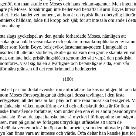
gerlöf, om man skulle tro Moses och hans reklam-agenter. Men ingen t
ngre på Moses' försäkringar, inte heller vad beträffar Karin Boyes litterä
orhet. Hela landet vet numera, att hon är en typisk liten obetydlig litterär
nniersk hålldam, både till kropp och själ; för att inte tala om ande i dett
mmanhang.
tta slags gyckelspel av den gamle förhärdade Moses, nämligen att
rsöka göra habila versmakare och enklare romankomplikatorer av sam
liber som Karin Boye, bolsjevik-tjänstemanna-poeten Ljungdahl et
nsortes till litterära storheter, skulle gärna vara den gamle skämtaren väl
nat, om inte hela pristävlingsidéen genom det sätt varpå den praktiskt
nomföres, visat sig ha en allvarligare och betänkligare sida, som står
ltför nära gränsen till det rent kriminella bedrägeriet.
(180)
nst ett par hundratal svenska romanförfattare lockas nämligen titt och tä
nom Moses förespeglingar att deltaga i dessa tävlingar, i den fasta
ertygelsen, att det hela är fair play och inte rena mosaiska berägeriet. 
n tänka sig, vilken uppoffring av tid och arbetskraft detta är för flera
nske framstående författare, som under den ena eller andra pseudonym
sluta sig för att deltaga; kanske inte så mycket i förhoppning om något 
isen, men på grund av förlagets uttryckliga utfästelse att utom de
isbelönta verken också inköpa andra arbeten, som den utlovade pålitlig
ryn kan finna vara av intresse och värde. Ofta deltar han kanske just för