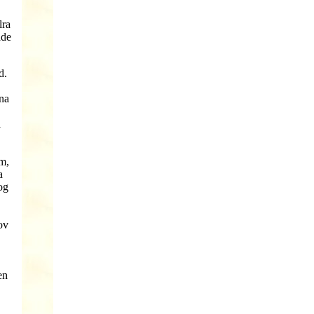
lra
ade
d.
rna
i
m,
a
og
ov
en