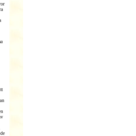
ror
ra
a
ma
tt
Man
en
av
a
 de