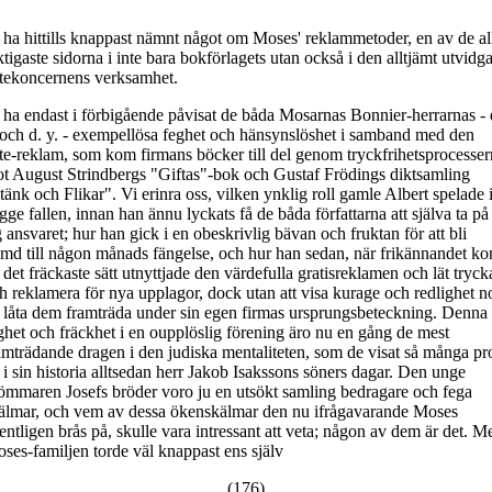
 ha hittills knappast nämnt något om Moses' reklammetoder, en av de al
ktigaste sidorna i inte bara bokförlagets utan också i den alltjämt utvidg
ttekoncernens verksamhet.
 ha endast i förbigående påvisat de båda Mosarnas Bonnier-herrarnas - 
 och d. y. - exempellösa feghet och hänsynslöshet i samband med den
tte-reklam, som kom firmans böcker till del genom tryckfrihetsprocesse
t August Strindbergs "Giftas"-bok och Gustaf Frödings diktsamling
tänk och Flikar". Vi erinra oss, vilken ynklig roll gamle Albert spelade 
gge fallen, innan han ännu lyckats få de båda författarna att själva ta på
g ansvaret; hur han gick i en obeskrivlig bävan och fruktan för att bli
md till någon månads fängelse, och hur han sedan, när frikännandet ko
 det fräckaste sätt utnyttjade den värdefulla gratisreklamen och lät tryck
h reklamera för nya upplagor, dock utan att visa kurage och redlighet n
t låta dem framträda under sin egen firmas ursprungsbeteckning. Denna
ghet och fräckhet i en oupplöslig förening äro nu en gång de mest
amträdande dragen i den judiska mentaliteten, som de visat så många pr
 i sin historia alltsedan herr Jakob Isakssons söners dagar. Den unge
ömmaren Josefs bröder voro ju en utsökt samling bedragare och fega
älmar, och vem av dessa ökenskälmar den nu ifrågavarande Moses
entligen brås på, skulle vara intressant att veta; någon av dem är det. M
ses-familjen torde väl knappast ens själv
(176)