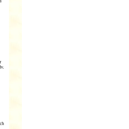
a
r
lv.
och