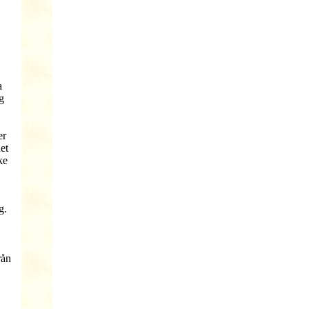
a
ng
er
et
ke
g.
rån