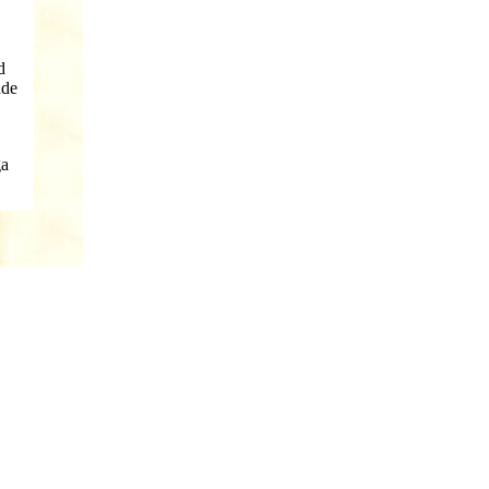
,
d
ade
ga