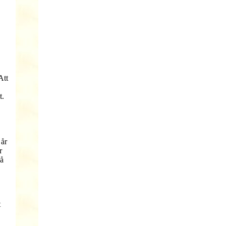
Att
t.
 år
r
då
t