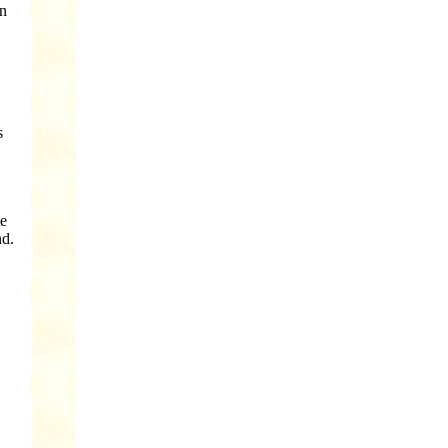
en
s
te
nd.