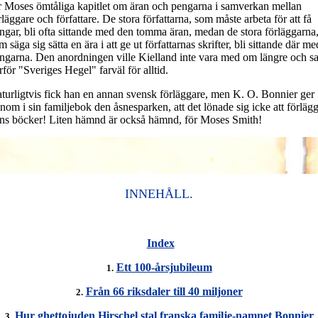
r Moses ömtåliga kapitlet om äran och pengarna i samverkan mellan
rläggare och författare. De stora författarna, som måste arbeta för att få
ngar, bli ofta sittande med den tomma äran, medan de stora förläggarna
m säga sig sätta en ära i att ge ut författarnas skrifter, bli sittande där me
ngarna. Den anordningen ville Kielland inte vara med om längre och s
rför "Sveriges Hegel" farväl för alltid.
turligtvis fick han en annan svensk förläggare, men K. O. Bonnier ger
nom i sin familjebok den åsnesparken, att det lönade sig icke att förläg
ns böcker! Liten hämnd är också hämnd, för Moses Smith!
INNEHÅLL.
Index
Ett 100-årsjubileum
1.
Från 66 riksdaler till 40 miljoner
2.
Hur ghettojuden Hirschel stal franska familje-namnet Bonnier
3.