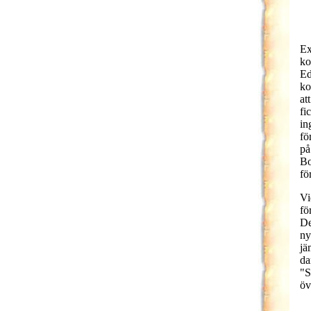
Ex
ko
Ed
ko
at
fi
in
fö
på
Bo
fö
Vi
fö
De
ny
jä
da
"S
öv