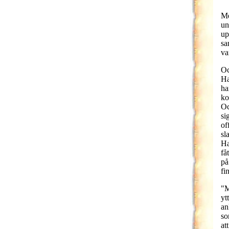
Me
un
up
sa
va
Oc
Ha
ha
ko
Oc
si
of
sl
Ha
få
på
fi
"M
yt
an
so
at