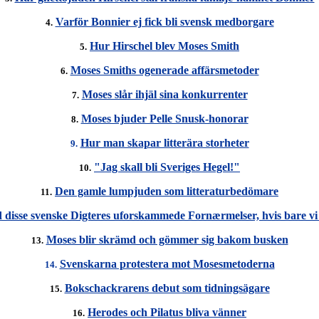
Varför Bonnier ej fick bli svensk medborgare
4.
Hur Hirschel blev Moses Smith
5.
Moses Smiths ogenerade affärsmetoder
6.
Moses slår ihjäl sina konkurrenter
7.
Moses bjuder Pelle Snusk-honorar
8.
Hur man skapar litterära storheter
9.
"Jag skall bli Sveriges Hegel!"
10.
Den gamle lumpjuden som litteraturbedömare
11.
 disse svenske Digteres uforskammede Fornærmelser, hvis bare vi
Moses blir skrämd och gömmer sig bakom busken
13.
Svenskarna protestera mot Mosesmetoderna
14.
Bokschackrarens debut som tidningsägare
15.
Herodes och Pilatus bliva vänner
16.