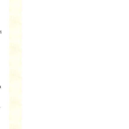
,
i
m
e