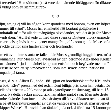
sterverket "Hemsöborna"), så vore den nämnde förläggaren för diktar
å vidrig som ett slemmigt rep-
(69)
ldjur, att jag ej vill ha någon korrespondens med honom, även om köpet
mmer till stånd". Moses har emellertid fått kontant gottgörelse i
ndrafallt mått för allt det mångåriga okvädandet, och det är ju för Mose
vudsaken. "Ad Helvede til med disse svenske Digteres uforskammede
rnærmelser, hvls bare vi tjener mange Penge!" - som gamle Moses ofta
tryckte det för sina hjärtevänner och trosfränder.
m ett av de intressantaste fallen, där Moses grundligt huggit i sten, mås
 omnämna, hur Moses blev avfärdad av den berömde Alexander Kiella
rrmännen är ju i allmänhet temperamentsfulla och begåvade med en "
esfslelse och ett självmedvetande, som inte skräda orden, när de bli
ampade på tårna.
ses, d. v. s. Albert B., hade 1881 gjort ett bondförsök att för Kiellands
a bok "Else" pressa ned det redan förut billiga pris, som han betalat för
ellands arbeten - 20 kronor pr ark - ytterligare ett skruvtag, till bara 15
onor. På detta vackra anbud fick han aldrig något svar. Men inte desto
ndre skämdes han inte att nästa år ånyo tillskriva diktaren och be att få
tta på ett korrekturexemplar av det då väntade nya arbetet, mästerverket
kipper Worse". Huruvida han tänkte bjuda också för detta 15 kronor pr