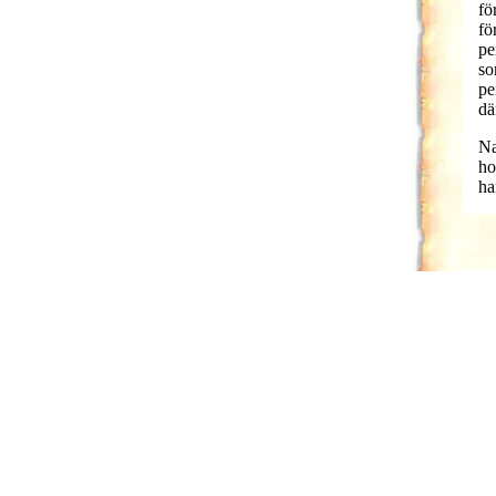
fö
fö
pe
so
pe
dä
Na
ho
ha