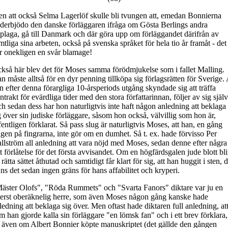
n att också Selma Lagerlöf skulle bli tvungen att, emedan Bonnierna
derbjödo den danske förläggaren ifråga om Gösta Berlings andra
plaga, gå till Danmark och där göra upp om förläggandet därifrån av
mtliga sina arbeten, också på svenska språket för hela tio år framåt - det
r onekligen en svår blamage!
kså här blev det för Moses samma förödmjukelse som i fallet Malling.
n måste alltså för en dyr penning tillköpa sig förlagsrätten för Sverige. 
n efter denna förargliga 10-årsperiods utgång skyndade sig att träffa
ntrakt för evärdliga tider med den stora författarinnan, följer av sig själv
h sedan dess har hon naturligtvis inte haft någon anledning att beklaga
g över sin judiske förläggare, såsom hon också, välvillig som hon är,
fentligen förklarat. Så pass slug är naturligtvis Moses, att han, en gång
agen på fingrarna, inte gör om en dumhet. Så t. ex. hade förvisso Per
llström all anledning att vara nöjd med Moses, sedan denne efter några
tt förlåtelse för det första avvisandet. Om en högfärdsgalen jude blott bli
 rätta sättet åthutad och samtidigt får klart för sig, att han huggit i sten, 
nns det sedan ingen gräns för hans affabilitet och kryperi.
äster Olofs", "Röda Rummets" och "Svarta Fanors" diktare var ju en
terst oberäknelig herre, som även Moses någon gång kanske hade
ledning att beklaga sig över. Men oftast hade diktaren full anledning, at
m han gjorde kalla sin förläggare "en lömsk fan" och i ett brev förklara,
t även om Albert Bonnier köpte manuskriptet (det gällde den gången