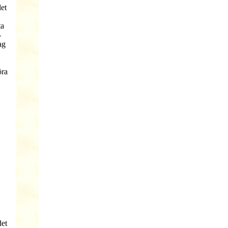
det
ta
-
ag
öra
det