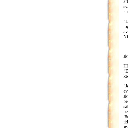
ar
sv
ka
"D
to
av
Ni
sk
Hä
"E
kr
"J
av
sk
be
sä
be
fö
ti
sp