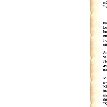
mä
"s
ti
ko
hu
hu
Fo
ut
So
vi
No
ær
tr
Mo
ny
Ki
kr
mi
ti
"S