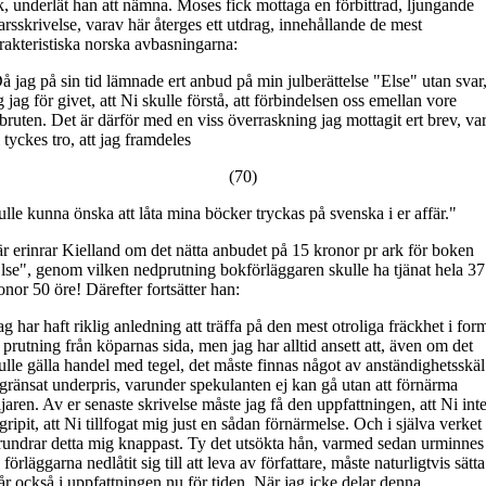
k, underlät han att nämna. Moses fick mottaga en förbittrad, ljungande
arsskrivelse, varav här återges ett utdrag, innehållande de mest
rakteristiska norska avbasningarna:
å jag på sin tid lämnade ert anbud på min julberättelse "Else" utan svar
g jag för givet, att Ni skulle förstå, att förbindelsen oss emellan vore
bruten. Det är därför med en viss överraskning jag mottagit ert brev, var
 tyckes tro, att jag framdeles
(70)
ulle kunna önska att låta mina böcker tryckas på svenska i er affär."
r erinrar Kielland om det nätta anbudet på 15 kronor pr ark för boken
lse", genom vilken nedprutning bokförläggaren skulle ha tjänat hela 37
onor 50 öre! Därefter fortsätter han:
ag har haft riklig anledning att träffa på den mest otroliga fräckhet i for
 prutning från köparnas sida, men jag har alltid ansett att, även om det
ulle gälla handel med tegel, det måste finnas något av anständighetsskäl
gränsat underpris, varunder spekulanten ej kan gå utan att förnärma
ljaren. Av er senaste skrivelse måste jag få den uppfattningen, att Ni int
gripit, att Ni tillfogat mig just en sådan förnärmelse. Och i själva verket
rundrar detta mig knappast. Ty det utsökta hån, varmed sedan urminnes
d förläggarna nedlåtit sig till att leva av författare, måste naturligtvis sätta
år också i uppfattningen nu för tiden. När jag icke delar denna