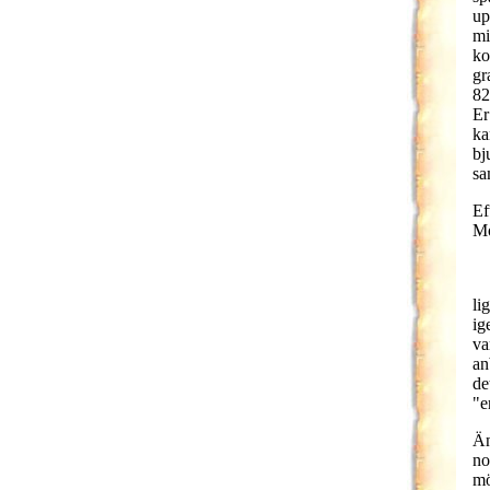
up
mi
ko
gr
82
Er
ka
bj
sa
Ef
Mo
li
ig
va
an
de
"e
Än
no
mö