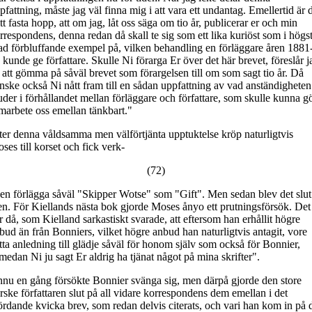
pfattning, måste jag väl finna mig i att vara ett undantag. Emellertid är 
tt fasta hopp, att om jag, låt oss säga om tio år, publicerar er och min
rrespondens, denna redan då skall te sig som ett lika kuriöst som i högs
ad förbluffande exempel på, vilken behandling en förläggare åren 1881
 kunde ge författare. Skulle Ni förarga Er över det här brevet, föreslår j
 att gömma på såväl brevet som förargelsen till om som sagt tio år. Då
nske också Ni nått fram till en sådan uppfattning av vad anständigheten
uder i förhållandet mellan förläggare och författare, som skulle kunna g
marbete oss emellan tänkbart."
ter denna våldsamma men välförtjänta upptuktelse kröp naturligtvis
ses till korset och fick verk-
(72)
gen förlägga såväl "Skipper Wotse" som "Gift". Men sedan blev det slut
en. För Kiellands nästa bok gjorde Moses ånyo ett prutningsförsök. Det
r då, som Kielland sarkastiskt svarade, att eftersom han erhållit högre
bud än från Bonniers, vilket högre anbud han naturligtvis antagit, vore
tta anledning till glädje såväl för honom själv som också för Bonnier,
medan Ni ju sagt Er aldrig ha tjänat något på mina skrifter".
nu en gång försökte Bonnier svänga sig, men därpå gjorde den store
rske författaren slut på all vidare korrespondens dem emellan i det
rdande kvicka brev, som redan delvis citerats, och vari han kom in på 