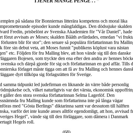
TJENER MANGE PENGE . . "
emplen på sådana för Bonniernas litterära kompetens och moral lika
mprometterande episoder kunde mångfaldigas. Den dödssjuke skalden
vard Fredin, prisbelönt av Svenska Akademien för "Vår Daniel", hade
rt förut avvisats av Moses; skalden Bååth avfärdades, emedan "vi frukt
t förlusten blir för stor"; den senare så populära författarinnan fru Malli
ck före sin debut veta, att Moses funnit "publikens köplust vara nästan
gen" etc. Följden för fru Malling blev, att hon vände sig till den danske
rläggaren Bojesen, som tryckte den ena efter den andra av hennes böck
 svenska och därpå gjorde för sig och författarinnan en god affär. Tills d
nnierska förlaget måste tigga om att få av fru Malling och hennes dans
rläggare dyrt tillköpa sig förlagsrätten för Sverige.
d samma tidpunkt led judefirman en liknande än värre både personlig
rödmjukelse och, vilket naturligtvis var det värsta, ekonomisk uppoffrin
t gäller den stora svenska författarinnan Selma Lagerlöf. Den
ssnämnda fru Malling kunde som författarinna inte på långa vägar
mföras med "Gösta Berlings" diktarinna samt var dessutom till hälften
nska, varför det inte kunde anses alltför egendomligt, att hon, avvisad f
veriges Hegel", vände sig till den förläggare, som dåmera i Danmark
ertagit Hegels roll.
(68)