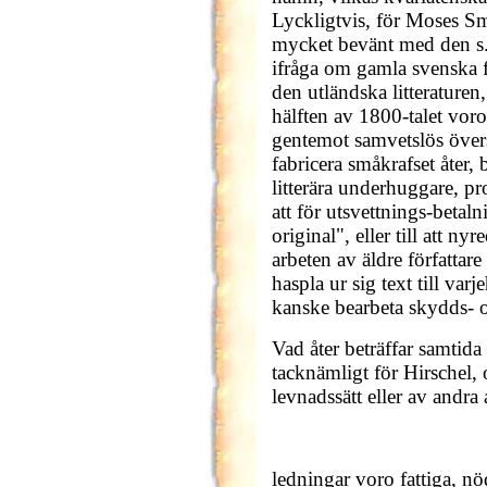
Lyckligtvis, för Moses Smi
mycket bevänt med den s. k
ifråga om gamla svenska fö
den utländska litteraturen, 
hälften av 1800-talet voro
gentemot samvetslös övers
fabricera småkrafset åter,
litterära underhuggare, p
att för utsvettnings-betal
original", eller till att n
arbeten av äldre författare 
haspla ur sig text till va
kanske bearbeta skydds- o
Vad åter beträffar samtida
tacknämligt för Hirschel,
levnadssätt eller av andra 
ledningar voro fattiga, nö