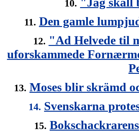
"Jag skall 
10.
Den gamle lumpjud
11.
"Ad Helvede til m
12.
uforskammede Fornærmels
Pe
Moses blir skrämd 
13.
Svenskarna prote
14.
Bokschackrarens
15.