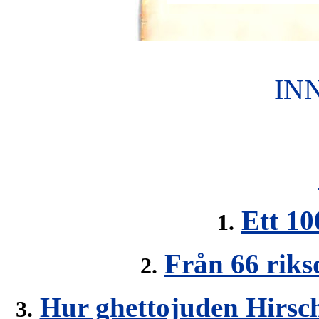
IN
Ett 10
1.
Från 66 riksd
2.
Hur ghettojuden Hirsch
3.