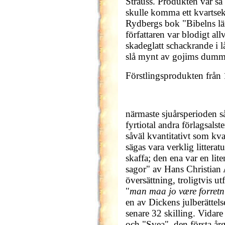
Strauss. Produkten var så 
skulle komma ett kvartsek
Rydbergs bok "Bibelns lär
författaren var blodigt all
skadeglatt schackrande i 
slå mynt av gojims dumma
Förstlingsprodukten från
närmaste sjuårsperioden så
fyrtiotal andra förlagsalst
såväl kvantitativt som kv
sägas vara verklig littera
skaffa; den ena var en lit
sagor" av Hans Christian 
översättning, troligtvis ut
"
man maa jo være forret
en av Dickens julberättels
senare 32 skilling. Vidare
och "Svea", den första å