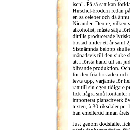
isen". På så sätt kan förkl
Hirschel-brodern redan på
en så celeber och då ännu
Nicander. Denne, vilken s
alkoholist, måste sälja förl
dittills producerade lyrisk
bostad under ett år samt 2
Sistnämnda belopp skulle 
månadsvis till den sjuke 
att i första hand till sin
blivande produktion. Och n
för den fria bostaden och 
levts upp, varjämte för h
rätt till sin egen tidigare
fick några små kontanter m
importerat planschverk öv
texten, à 30 riksdaler per 
han emellertid innan årets
Just genom dödsfallet fick