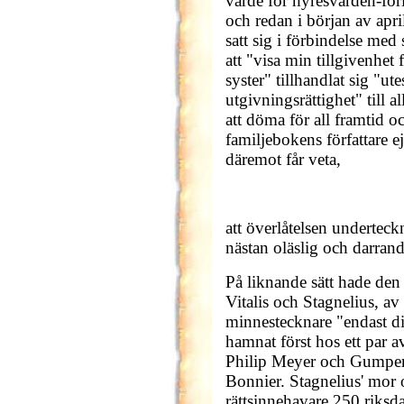
värde för hyresvärden-för
och redan i början av apri
satt sig i förbindelse med
att "visa min tillgivenhet
syster" tillhandlat sig "ut
utgivningsrättighet" till al
att döma för all framtid o
familjebokens författare 
däremot får veta,
att överlåtelsen underte
nästan oläslig och darran
På liknande sätt hade den 
Vitalis och Stagnelius, av
minnestecknare "endast di
hamnat först hos ett par a
Philip Meyer och Gumpert
Bonnier. Stagnelius' mor o
rättsinnehavare 250 riksda