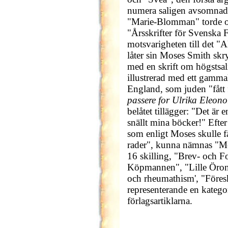
numera saligen avsomnade
"Marie-Blomman" torde ock
"Årsskrifter för Svenska 
motsvarigheten till det "
låter sin Moses Smith sk
med en skrift om högstsali
illustrerad med ett gammal
England, som juden "fått f
passere for Ulrika Eleon
belåtet tillägger: "Det är
snällt mina böcker!" Efte
som enligt Moses skulle f
rader", kunna nämnas "Med
16 skilling, "Brev- och F
Köpmannen", "Lille Öronl
och rheumathism', "Föreskri
representerande en kategor
förlagsartiklarna.