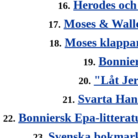
Herodes och 
16.
Moses & Wall
17.
Moses klappar
18.
Bonnie
19.
"Låt Je
20.
Svarta Han
21.
Bonniersk Epa-litteratu
22.
Svenska bokmarkn
23.