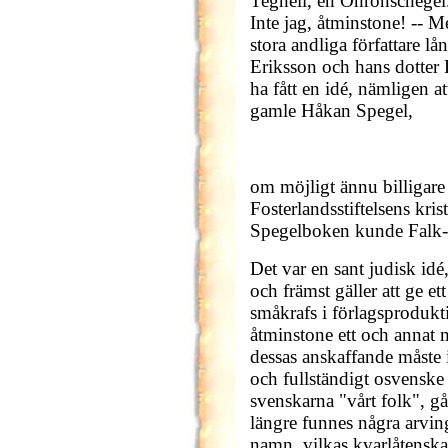
Tegnell, en Öhronschegel
Inte jag, åtminstone! -- M
stora andliga författare lå
Eriksson och hans dotter K
ha fått en idé, nämligen a
gamle Håkan Spegel,
om möjligt ännu billigare
Fosterlandsstiftelsens kri
Spegelboken kunde Falk-St
Det var en sant judisk idé,
och främst gäller att ge 
småkrafs i förlagsprodukt
åtminstone ett och annat 
dessas anskaffande måste 
och fullständigt osvensk
svenskarna "vårt folk", gå s
längre funnes några arving
namn, vilkas kvarlåtensk