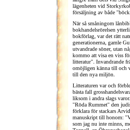
lägenheten vid Storkyrko
försäljning av både "böck
När så småningom lånbibl
bokhandelsrörelsen ytterl
bokförlag, var det rätt nat
generationerna, gamle Gut
utvandrade söner, utan nå
kommo att visa en viss för
litteratur". Invandrande 
omöjligen känna till och v
till den nya miljön.
Litteraturen var och förble
bästa fall grosshandelsvar
liksom i andra slags varor
"Röda Rummet" den judis
förklara för stackars Arvid
manuskript till honom: "V
som jag nu inte minns, m