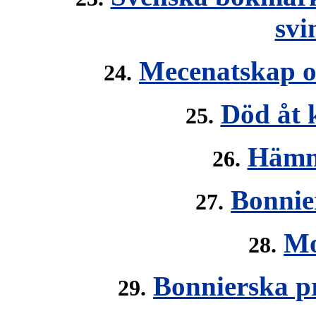
svi
Mecenatskap o
24.
Död åt 
25.
Hämna
26.
Bonnie
27.
Mo
28.
Bonnierska pr
29.