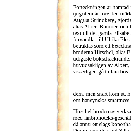
Förteckningen är hämtad f
tjugofem år före den märk
August Strindberg, gjorde 
alias Albert Bonnier, och
text till det gamla Elisab
förvandlat till Ulrika El
betraktas som ett beteck
bröderna Hirschel, alias 
tidigaste bokschackrande,
huvudsakligen av Albert,
visserligen gått i lära hos
dern, men snart kom att hu
om hänsynslös smartness.
Hirschel-brödernas verksa
med lånbiblioteks-geschäft
då ännu ett slags köpenh
längre fram dels vid Sillg