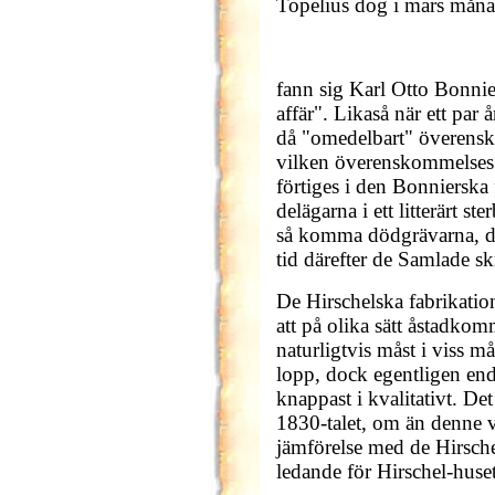
Topelius dog i mars måna
fann sig Karl Otto Bonnier
affär". Likaså när ett par 
då "omedelbart" överensk
vilken överenskommelses 
förtiges i den Bonnierska
delägarna i ett litterärt 
så komma dödgrävarna, 
tid därefter de Samlade skr
De Hirschelska fabrikatio
att på olika sätt åstadkom
naturligtvis måst i viss 
lopp, dock egentligen enda
knappast i kvalitativt. Det
1830-talet, om än denne va
jämförelse med de Hirschel
ledande för Hirschel-huset