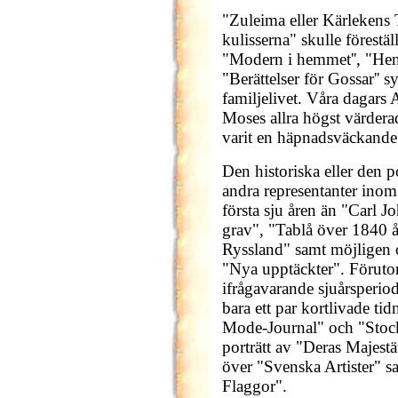
"Zuleima eller Kärlekens
kulisserna" skulle förestäl
"Modern i hemmet'', "Hemm
"Berättelser för Gossar'' s
familjelivet. Våra dagars 
Moses allra högst värderad
varit en häpnadsväckande
Den historiska eller den po
andra representanter ino
första sju åren än "Carl J
grav", "Tablå över 1840 å
Ryssland" samt möjligen 
"Nya upptäckter". Föruto
ifrågavarande sjuårsperiod
bara ett par kortlivade tid
Mode-Journal" och "Stockh
porträtt av "Deras Majestät
över "Svenska Artister" 
Flaggor".