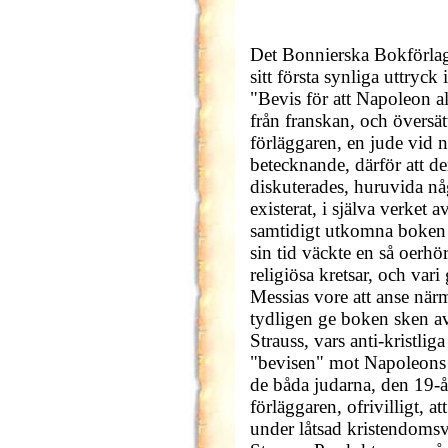
Det Bonnierska Bokförlag
sitt första synliga uttryc
"Bevis för att Napoleon al
från franskan, och översä
förläggaren, en jude vid 
betecknande, därför att den
diskuterades, huruvida n
existerat, i själva verket 
samtidigt utkomna boken a
sin tid väckte en så oerh
religiösa kretsar, och vari
Messias vore att anse när
tydligen ge boken sken av 
Strauss, vars anti-kristlig
"bevisen" mot Napoleons e
de båda judarna, den 19-å
förläggaren, ofrivilligt, a
under låtsad kristendoms