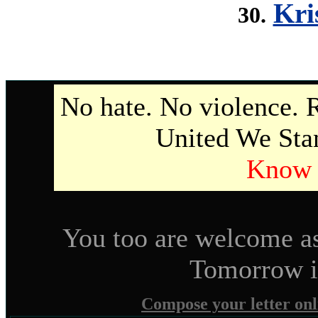
Kri
30.
No hate. No violence.
United We Sta
Know 
You too are welcome as
Tomorrow it
Compose your letter onl