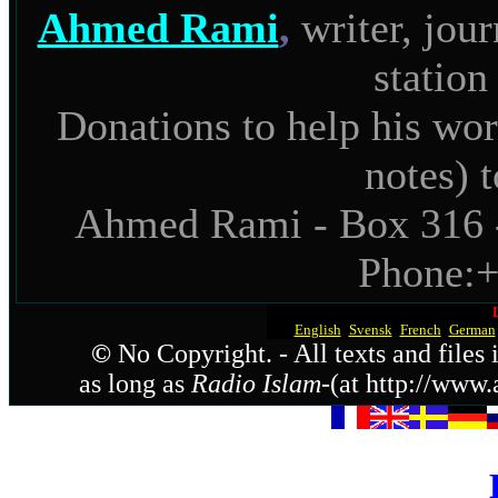
Ahmed Rami
,
writer, jour
statio
Donations to help his wor
notes) t
Ahmed Rami - Box 316 
Phone:
English
-
Svensk
-
French
-
German
©
No Copyright. - All texts and files
as long as
Radio Islam
-(at http://www.