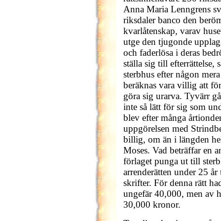
Anna Maria Lenngrens svåg
riksdaler banco den beröm
kvarlåtenskap, varav huse
utge den tjugonde uppla
och faderlösa i deras bed
ställa sig till efterrättelse
sterbhus efter någon mera
beräknas vara villig att för
göra sig urarva. Tyvärr g
inte så lätt för sig som u
blev efter många årtionde
uppgörelsen med Strindber
billig, om än i längden he
Moses. Vad beträffar en a
förlaget punga ut till ste
arrenderätten under 25 år
skrifter. För denna rätt ha
ungefär 40,000, men av hus
30,000 kronor.