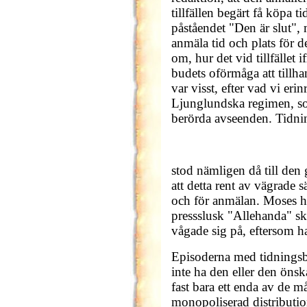
tillfällen begärt få köpa 
påståendet "Den är slut", 
anmäla tid och plats för 
om, hur det vid tillfället 
budets oförmåga att tillh
var visst, efter vad vi eri
Ljunglundska regimen, som
berörda avseenden. Tidni
stod nämligen då till den g
att detta rent av vägrade s
och för anmälan. Moses ha
pressslusk "Allehanda" sk
vågade sig på, eftersom ha
Episoderna med tidningsbud
inte ha den eller den önsk
fast bara ett enda av de m
monopoliserad distributi