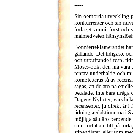
-----
Sin oerhörda utveckling p
konkurrenter och sin nuv
förlaget vunnit först och 
målmedveten hänsynslöshe
Bonnierreklamerandet har 
gällande. Det tidigaste oc
och utpuffande i resp. t
Moses-bok, den må vara al
rentav underhaltig och m
kompletteras så av recensio
sägas, att de äro på ett ell
betalade. Inte bara ifråg
Dagens Nyheter, vars hela
recensenter, ju direkt är 
tidningsredaktionerna i Sv
möjliga sätt äro beroende 
som författare till på förl
stipendiater, eller som me