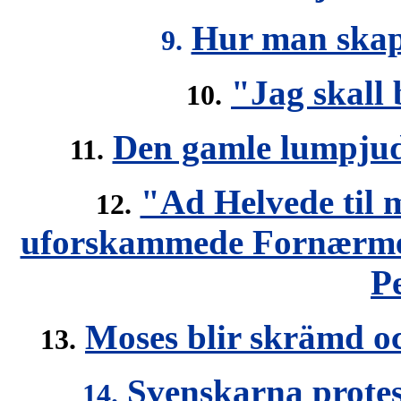
Hur man skapa
9.
"Jag skall 
10.
Den gamle lumpjud
11.
"Ad Helvede til m
12.
uforskammede Fornærmels
Pe
Moses blir skrämd 
13.
Svenskarna prote
14.