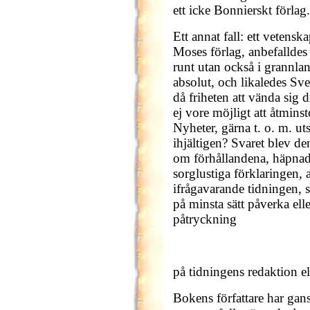
ett icke Bonnierskt förlag.
Ett annat fall: ett vetenska
Moses förlag, anbefalldes e
runt utan också i grannl
absolut, och likaledes Sv
då friheten att vända sig 
ej vore möjligt att åtmins
Nyheter, gärna t. o. m. uts
ihjältigen? Svaret blev d
om förhållandena, häpnad
sorglustiga förklaringen, 
ifrågavarande tidningen, s
på minsta sätt påverka el
påtryckning
på tidningens redaktion e
Bokens författare har ga