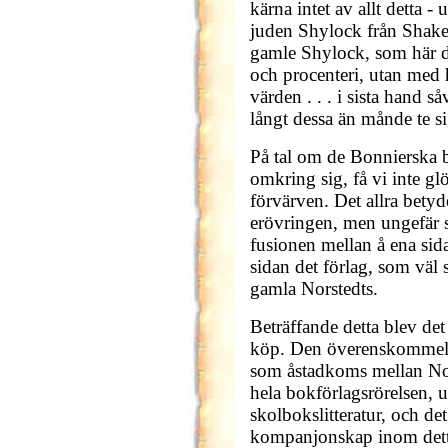
kärna intet av allt detta - 
juden Shylock från Shake
gamle Shylock, som här 
och procenteri, utan med 
värden . . . i sista hand s
långt dessa än månde te si
På tal om de Bonnierska b
omkring sig, få vi inte gl
förvärven. Det allra betyd
erövringen, men ungefär s
fusionen mellan å ena si
sidan det förlag, som väl 
gamla Norstedts.
Beträffande detta blev det 
köp. Den överenskommelse
som åstadkoms mellan Nor
hela bokförlagsrörelsen, u
skolbokslitteratur, och det
kompanjonskap inom detta