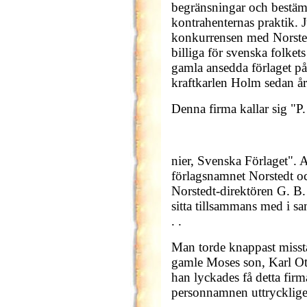
begränsningar och bestäm
kontrahenternas praktik. J
konkurrensen med Norsted
billiga för svenska folket
gamla ansedda förlaget p
kraftkarlen Holm sedan årt
Denna firma kallar sig "P
nier, Svenska Förlaget". A
förlagsnamnet Norstedt o
Norstedt-direktören G. B.
sitta tillsammans med i 
. .
Man torde knappast missta
gamle Moses son, Karl Ott
han lyckades få detta fi
personnamnen uttrycklige