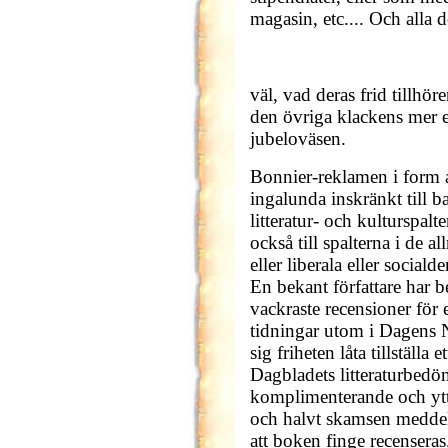
magasin, etc.... Och alla d
väl, vad deras frid tillhöre
den övriga klackens mer e
jubeloväsen.
Bonnier-reklamen i form a
ingalunda inskränkt till b
litteratur- och kulturspal
också till spalterna i de a
eller liberala eller social
En bekant författare har ber
vackraste recensioner för 
tidningar utom i Dagens 
sig friheten låta tillställa
Dagbladets litteraturbed
komplimenterande och ytte
och halvt skamsen meddela,
att boken finge recenser