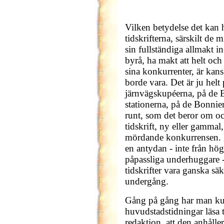
Vilken betydelse det kan 
tidskrifterna, särskilt d
sin fullständiga allmakt 
byrå, ha makt att helt och 
sina konkurrenter, är kans
borde vara. Det är ju hel
järnvägskupéerna, på de 
stationerna, på de Bonnie
runt, som det beror om oc
tidskrift, ny eller gammal
mördande konkurrensen. D
en antydan - inte från hög
påpassliga underhuggare -
tidskrifter vara ganska säk
undergång.
Gång på gång har man kun
huvudstadstidningar läsa 
redaktion, att den anhålle