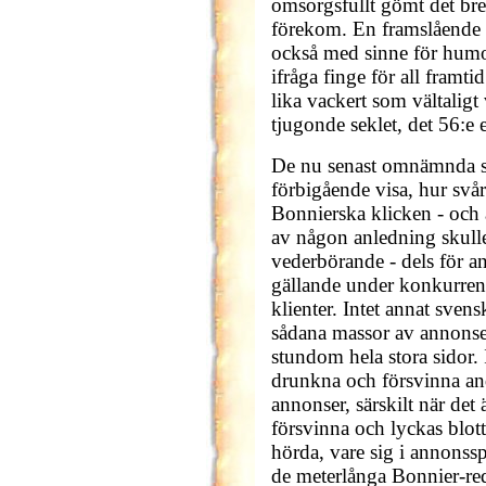
omsorgsfullt gömt det bre
förekom. En framslående 
också med sinne för humor,
ifråga finge för all framti
lika vackert som vältaligt
tjugonde seklet, det 56:e 
De nu senast omnämnda små
förbigående visa, hur svårt
Bonnierska klicken - och ä
av någon anledning skull
vederbörande - dels för an
gällande under konkurren
klienter. Intet annat svens
sådana massor av annonser
stundom hela stora sidor.
drunkna och försvinna an
annonser, särskilt när de
försvinna och lyckas blott
hörda, vare sig i annonssp
de meterlånga Bonnier-red