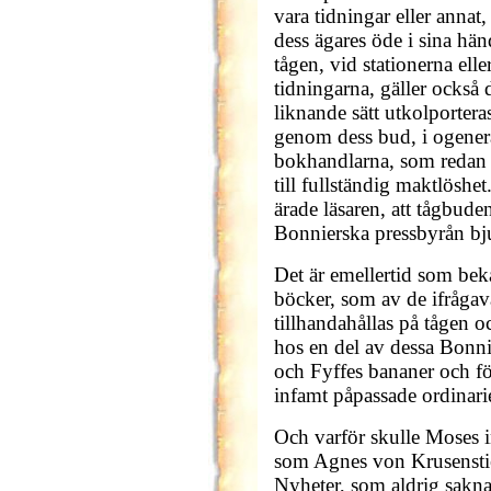
vara tidningar eller annat
dess ägares öde i sina händ
tågen, vid stationerna ell
tidningarna, gäller också
liknande sätt utkolporteras
genom dess bud, i ogene
bokhandlarna, som redan 
till fullständig maktlöshe
ärade läsaren, att tågbud
Bonnierska pressbyrån bju
Det är emellertid som bek
böcker, som av de ifrågav
tillhandahållas på tågen 
hos en del av dessa Bonni
och Fyffes bananer och för
infamt påpassade ordinarie
Och varför skulle Moses in
som Agnes von Krusenstie
Nyheter, som aldrig sakn