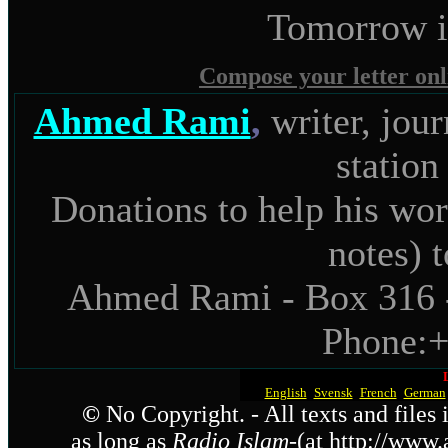
Tomorrow it
Compose your letter onl
Ahmed Rami
,
writer, jour
statio
Donations to help his wor
notes) t
Ahmed Rami - Box 316 
Phone:
English
-
Svensk
-
French
-
German
©
No Copyright. - All texts and files
as long as
Radio Islam
-(at http://www.