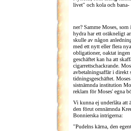
livet" och kola och bana-
ner? Samme Moses, som i 
hydra har ett oräkneligt
skulle av någon anledning
med ett nytt eller flera n
obligationer, oaktat inge
geschäftet kan ha att skaf
cigarrettschackrande. Mose
avbetalningsaffär i dire
tidningsgeschäftet. Moses 
sistnämnda institution Moses
reklam för Moses' egna bö
Vi kunna ej underlåta att ä
den förut omnämnda Kre
Bonnierska intrigerna:
"Pudelns kärna, den egentl