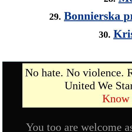
Bonnierska pr
29.
Kri
30.
No hate. No violence.
United We Sta
Know 
You too are welcome as