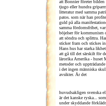
att Bonnier företer bilde
tjugo eller hundra griparm
litteratur med samma patr
patos. som när han profite
guld på alla manifestatio
samma fördomsfrihet, varm
böjelser för kommunism 
att söndra och splittra. H
sticker fram och stickes i
Hans hus har starka likhet
att gå till det särskilt fö
lärorika Amerika - huset
metoder och uppträdande 
i det ingen människa skull
avsikter. Är det
huvudsakligen svenska eller
är det kanske ryska... som
under skyddande förklädnad