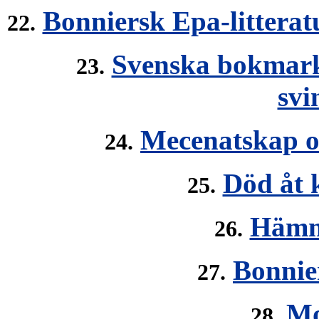
Bonniersk Epa-litteratu
22.
Svenska bokmarkn
23.
svi
Mecenatskap o
24.
Död åt 
25.
Hämna
26.
Bonnie
27.
Mo
28.