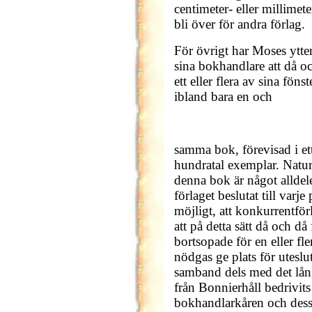
centimeter- eller millim
bli över för andra förlag.
För övrigt har Moses ytte
sina bokhandlare att då och
ett eller flera av sina fö
ibland bara en och
samma bok, förevisad i ett 
hundratal exemplar. Naturli
denna bok är något alldel
förlaget beslutat till varj
möjligt, att konkurrentför
att på detta sätt då och då
bortsopade för en eller fl
nödgas ge plats för uteslut
samband dels med det lå
från Bonnierhåll bedrivits
bokhandlarkåren och dess